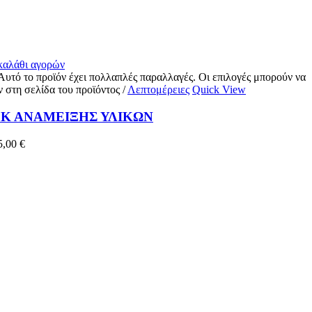
 καλάθι αγορών
Αυτό το προϊόν έχει πολλαπλές παραλλαγές. Οι επιλογές μπορούν να
ν στη σελίδα του προϊόντος
/
Λεπτομέρειες
Quick View
Κ ΑΝΑΜΕΙΞΗΣ ΥΛΙΚΩΝ
5,00
€