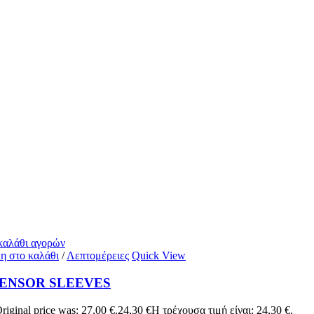
 καλάθι αγορών
η στο καλάθι
/
Λεπτομέρειες
Quick View
SENSOR SLEEVES
riginal price was: 27,00 €.
24,30
€
Η τρέχουσα τιμή είναι: 24,30 €.