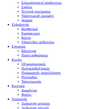
Συγκολλητικοί παράγοντες
Σφήνες
Τεχνητά τοιχώματα
Υαλονομερή έμφραξη
Sealant
Ενδοδοντία
Βοηθητικά
Εμφρακτικά
Κώνοι
Υδροξείδιο ασβεστίου
Εργαλεία
Κάτοπτρα
Χαρτί αρθρώσεως
Κονίες
Οξυφωσφορικές
Πολυκαρβοξυλικές
Προσωρινής συγκόλλησης
Ρητινώδεις
Υαλονομερής
Κοπτικά
Διαμάντια
Φρέζες
Λεύκανση
Λεύκανση ιατρείου
Λεύκανση σπιτιού