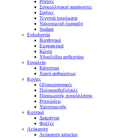
Ρητίνες
Συγκολλητικοί παράγοντες
Σφήνες
Τεχνητά τοιχώματα
Υαλονομερή έμφραξη
Sealant
Ενδοδοντία
Βοηθητικά
Εμφρακτικά
Κώνοι
Υδροξείδιο ασβεστίου
Εργαλεία
Κάτοπτρα
Χαρτί αρθρώσεως
Κονίες
Οξυφωσφορικές
Πολυκαρβοξυλικές
Προσωρινής συγκόλλησης
Ρητινώδεις
Υαλονομερής
Κοπτικά
Διαμάντια
Φρέζες
Λεύκανση
Λεύκανση ιατρείου