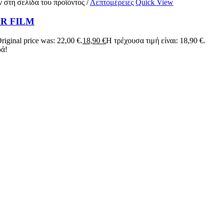
ν στη σελίδα του προϊόντος
/
Λεπτομέρειες
Quick View
R FILM
riginal price was: 22,00 €.
18,90
€
Η τρέχουσα τιμή είναι: 18,90 €.
ά!