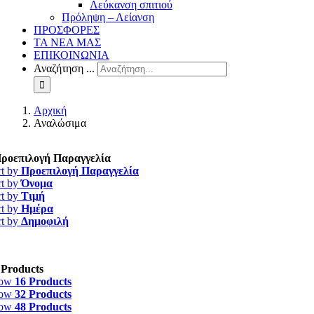
Λεύκανση σπιτιού
Πρόληψη – Λείανση
ΠΡΟΣΦΟΡΕΣ
ΤΑ ΝΕΑ ΜΑΣ
ΕΠΙΚΟΙΝΩΝΙΑ
Αναζήτηση ...
Αρχική
Αναλώσιμα
ροεπιλογή Παραγγελία
rt by
Προεπιλογή Παραγγελία
rt by
Όνομα
rt by
Τιμή
rt by
Ημέρα
rt by
Δημοφιλή
 Products
how
16 Products
how
32 Products
how
48 Products