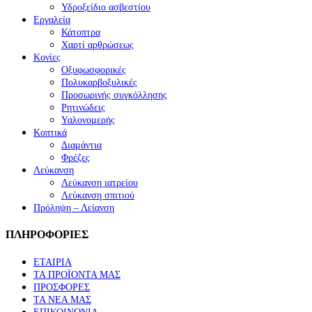
Υδροξείδιο ασβεστίου
Εργαλεία
Κάτοπτρα
Χαρτί αρθρώσεως
Κονίες
Οξυφωσφορικές
Πολυκαρβοξυλικές
Προσωρινής συγκόλλησης
Ρητινώδεις
Υαλονομερής
Κοπτικά
Διαμάντια
Φρέζες
Λεύκανση
Λεύκανση ιατρείου
Λεύκανση σπιτιού
Πρόληψη – Λείανση
ΠΛΗΡΟΦΟΡΙΕΣ
ΕΤΑΙΡΙΑ
ΤΑ ΠΡΟΪΟΝΤΑ ΜΑΣ
ΠΡΟΣΦΟΡΕΣ
ΤΑ ΝΕΑ ΜΑΣ