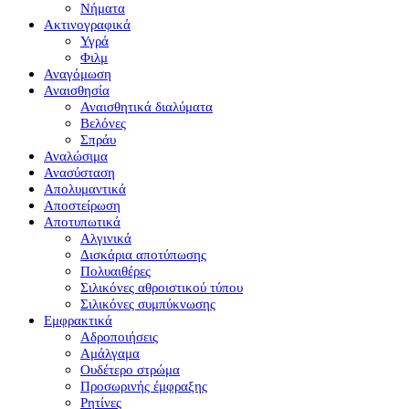
Νήματα
Ακτινογραφικά
Υγρά
Φιλμ
Αναγόμωση
Αναισθησία
Αναισθητικά διαλύματα
Βελόνες
Σπράυ
Αναλώσιμα
Ανασύσταση
Απολυμαντικά
Αποστείρωση
Αποτυπωτικά
Αλγινικά
Δισκάρια αποτύπωσης
Πολυαιθέρες
Σιλικόνες αθροιστικού τύπου
Σιλικόνες συμπύκνωσης
Εμφρακτικά
Αδροποιήσεις
Αμάλγαμα
Ουδέτερο στρώμα
Προσωρινής έμφραξης
Ρητίνες