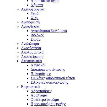
Αιμοστατικά υγρά
Νήματα
Ακτινογραφικά
Υγρά
Φιλμ
Αναγόμωση
Αναισθησία
Αναισθητικά διαλύματα
Βελόνες
Σπράυ
Αναλώσιμα
Ανασύσταση
Απολυμαντικά
Αποστείρωση
Αποτυπωτικά
Αλγινικά
Δισκάρια αποτύπωσης
Πολυαιθέρες
Σιλικόνες αθροιστικού τύπου
Σιλικόνες συμπύκνωσης
Εμφρακτικά
Αδροποιήσεις
Αμάλγαμα
Ουδέτερο στρώμα
Προσωρινής έμφραξης