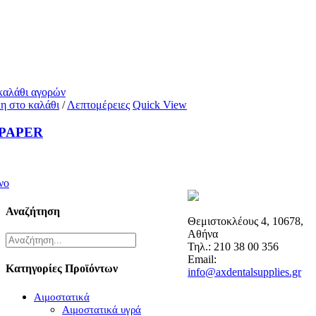
 καλάθι αγορών
η στο καλάθι
/
Λεπτομέρειες
Quick View
 PAPER
νο
Αναζήτηση
Θεμιστοκλέους 4, 10678,
Αθήνα
Τηλ.: 210 38 00 356
Email:
Κατηγορίες Προϊόντων
info@axdentalsupplies.gr
Αιμοστατικά
Αιμοστατικά υγρά