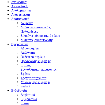
Αναλώσιμα
Ανασύσταση
Απολυμαντικά
Αποστείρωση
Αποτυπωτικά
Αλγινικά
Δισκάρια αποτύπωσης
Πολυαιθέρες
Σιλικόνες αθροιστικού τύπου
Σιλικόνες συμπύκνωσης
Εμφρακτικά
Αδροποιήσεις
Αμάλγαμα
Ουδέτερο στρώμα
Προσωρινής έμφραξης
Ρητίνες
Συγκολλητικοί παράγοντες
Σφήνες
Τεχνητά τοιχώματα
Υαλονομερή έμφραξη
Sealant
Ενδοδοντία
Βοηθητικά
Εμφρακτικά
Κώνοι