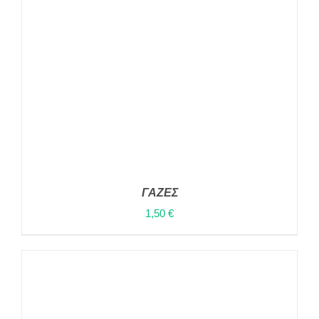
ΠΑΡΑΛΛΑΓΈΣ.
ΟΙ
ΕΠΙΛΟΓΈΣ
ΜΠΟΡΟΎΝ
ΝΑ
ΕΠΙΛΕΓΟΎΝ
ΣΤΗ
ΣΕΛΊΔΑ
ΤΟΥ
ΠΡΟΪΌΝΤΟΣ
ΓΑΖΕΣ
1,50
€
ΠΡΟΣΘΉΚΗ ΣΤΟ ΚΑΛΆΘΙ
/
ΛΕΠΤΟΜΈΡΕΙΕΣ