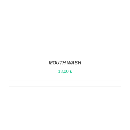
MOUTH WASH
18,00
€
ΑΥΤΌ
ΕΠΙΛΟΓΉ
/
ΤΟ
ΛΕΠΤΟΜΈΡΕΙΕΣ
ΠΡΟΪΌΝ
ΈΧΕΙ
ΠΟΛΛΑΠΛΈΣ