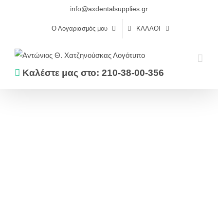
Skip
info@axdentalsupplies.gr
to
Ο Λογαριασμός μου
ΚΑΛΆΘΙ
content
Καλέστε μας στο: 210-38-00-356
Αρχική
Αναλώσιμα
MOUTWASH TABLETS