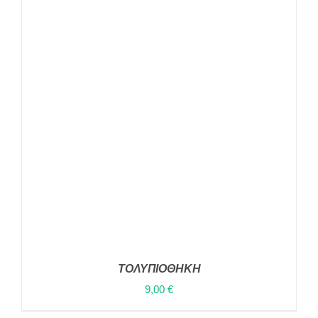
ΠΡΟΣΘΉΚΗ ΣΤΟ ΚΑΛΆΘΙ
/
ΛΕΠΤΟΜΈΡΕΙΕΣ
ΤΟΛΥΠΙΟΘΗΚΗ
9,00
€