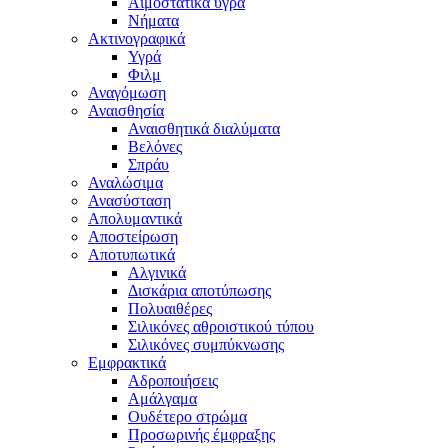
Αιμοστατικά υγρά
Νήματα
Ακτινογραφικά
Υγρά
Φιλμ
Αναγόμωση
Αναισθησία
Αναισθητικά διαλύματα
Βελόνες
Σπράυ
Αναλώσιμα
Ανασύσταση
Απολυμαντικά
Αποστείρωση
Αποτυπωτικά
Αλγινικά
Δισκάρια αποτύπωσης
Πολυαιθέρες
Σιλικόνες αθροιστικού τύπου
Σιλικόνες συμπύκνωσης
Εμφρακτικά
Αδροποιήσεις
Αμάλγαμα
Ουδέτερο στρώμα
Προσωρινής έμφραξης