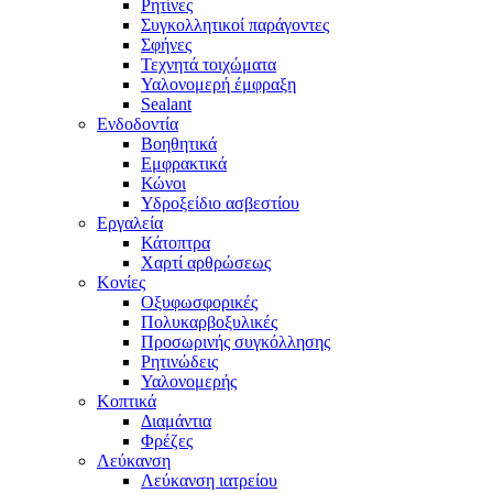
Ρητίνες
Συγκολλητικοί παράγοντες
Σφήνες
Τεχνητά τοιχώματα
Υαλονομερή έμφραξη
Sealant
Ενδοδοντία
Βοηθητικά
Εμφρακτικά
Κώνοι
Υδροξείδιο ασβεστίου
Εργαλεία
Κάτοπτρα
Χαρτί αρθρώσεως
Κονίες
Οξυφωσφορικές
Πολυκαρβοξυλικές
Προσωρινής συγκόλλησης
Ρητινώδεις
Υαλονομερής
Κοπτικά
Διαμάντια
Φρέζες
Λεύκανση
Λεύκανση ιατρείου