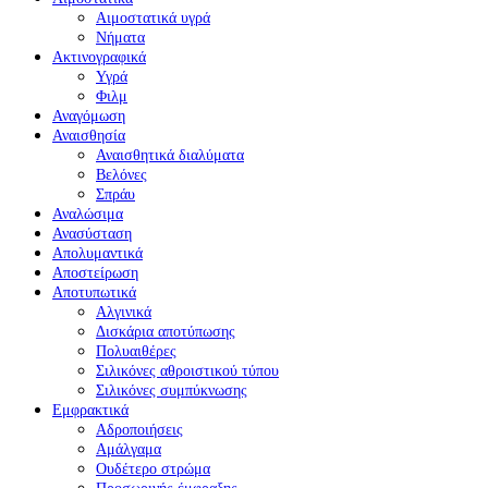
Αιμοστατικά υγρά
Νήματα
Ακτινογραφικά
Υγρά
Φιλμ
Αναγόμωση
Αναισθησία
Αναισθητικά διαλύματα
Βελόνες
Σπράυ
Αναλώσιμα
Ανασύσταση
Απολυμαντικά
Αποστείρωση
Αποτυπωτικά
Αλγινικά
Δισκάρια αποτύπωσης
Πολυαιθέρες
Σιλικόνες αθροιστικού τύπου
Σιλικόνες συμπύκνωσης
Εμφρακτικά
Αδροποιήσεις
Αμάλγαμα
Ουδέτερο στρώμα