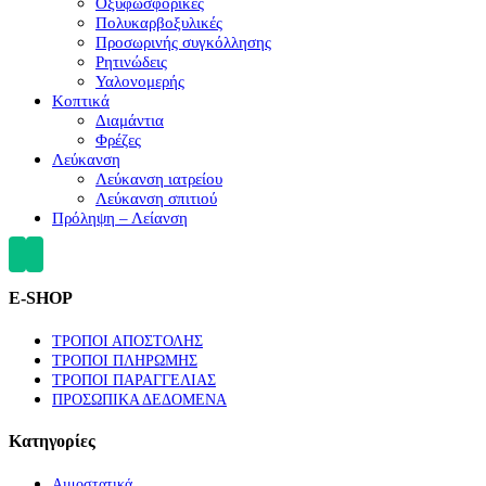
Οξυφωσφορικές
Πολυκαρβοξυλικές
Προσωρινής συγκόλλησης
Ρητινώδεις
Υαλονομερής
Κοπτικά
Διαμάντια
Φρέζες
Λεύκανση
Λεύκανση ιατρείου
Λεύκανση σπιτιού
Πρόληψη – Λείανση
E-SHOP
ΤΡΟΠΟΙ ΑΠΟΣΤΟΛΗΣ
ΤΡΟΠΟΙ ΠΛΗΡΩΜΗΣ
ΤΡΟΠΟΙ ΠΑΡΑΓΓΕΛΙΑΣ
ΠΡΟΣΩΠΙΚΑ ΔΕΔΟΜΕΝΑ
Κατηγορίες
Αιμοστατικά