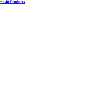
how
48 Products