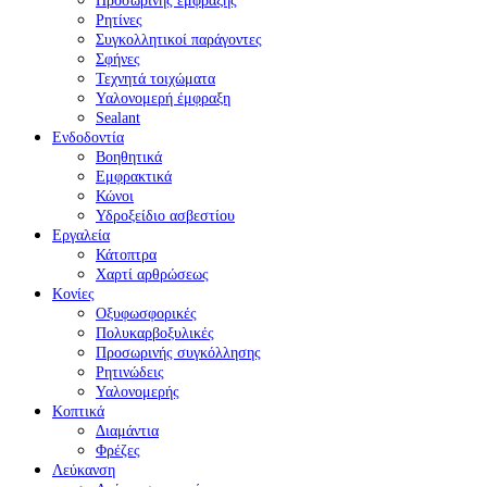
Προσωρινής έμφραξης
Ρητίνες
Συγκολλητικοί παράγοντες
Σφήνες
Τεχνητά τοιχώματα
Υαλονομερή έμφραξη
Sealant
Ενδοδοντία
Βοηθητικά
Εμφρακτικά
Κώνοι
Υδροξείδιο ασβεστίου
Εργαλεία
Κάτοπτρα
Χαρτί αρθρώσεως
Κονίες
Οξυφωσφορικές
Πολυκαρβοξυλικές
Προσωρινής συγκόλλησης
Ρητινώδεις
Υαλονομερής
Κοπτικά
Διαμάντια
Φρέζες
Λεύκανση