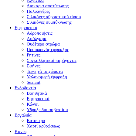
Αλγινικά
Δισκάρια αποτύπωσης
Πολυαιθέρες
Σιλικόνες αθροιστικού τύπου
Σιλικόνες συμπύκνωσης
Εμφρακτικά
Αδροποιήσεις
Αμάλγαμα
Ουδέτερο στρώμα
Προσωρινής έμφραξης
Ρητίνες
Συγκολλητικοί παράγοντες
Σφήνες
Τεχνητά τοιχώματα
Υαλονομερή έμφραξη
Sealant
Ενδοδοντία
Βοηθητικά
Εμφρακτικά
Κώνοι
Υδροξείδιο ασβεστίου
Εργαλεία
Κάτοπτρα
Χαρτί αρθρώσεως
Κονίες