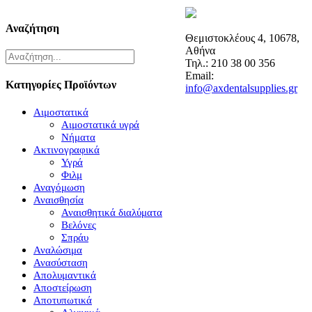
Αναζήτηση
Θεμιστοκλέους 4, 10678,
Αθήνα
Τηλ.: 210 38 00 356
Email:
Κατηγορίες Προϊόντων
info@axdentalsupplies.gr
Αιμοστατικά
Αιμοστατικά υγρά
Νήματα
Ακτινογραφικά
Υγρά
Φιλμ
Αναγόμωση
Αναισθησία
Αναισθητικά διαλύματα
Βελόνες
Σπράυ
Αναλώσιμα
Ανασύσταση
Απολυμαντικά
Αποστείρωση
Αποτυπωτικά