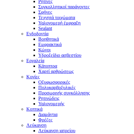
Ρητίνες
Συγκολλητικοί παράγοντες
Σφήνες
Τεχνητά τοιχώματα
Υαλονομερή έμφραξη
Sealant
Ενδοδοντία
Βοηθητικά
Εμφρακτικά
Κώνοι
Υδροξείδιο ασβεστίου
Εργαλεία
Κάτοπτρα
Χαρτί αρθρώσεως
Κονίες
Οξυφωσφορικές
Πολυκαρβοξυλικές
Προσωρινής συγκόλλησης
Ρητινώδεις
Υαλονομερής
Κοπτικά
Διαμάντια
Φρέζες
Λεύκανση
Λεύκανση ιατρείου