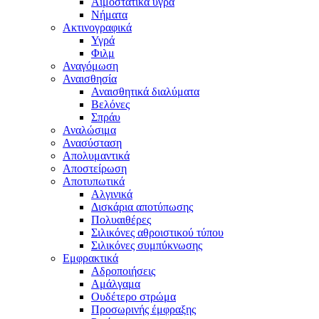
Αιμοστατικά υγρά
Νήματα
Ακτινογραφικά
Υγρά
Φιλμ
Αναγόμωση
Αναισθησία
Αναισθητικά διαλύματα
Βελόνες
Σπράυ
Αναλώσιμα
Ανασύσταση
Απολυμαντικά
Αποστείρωση
Αποτυπωτικά
Αλγινικά
Δισκάρια αποτύπωσης
Πολυαιθέρες
Σιλικόνες αθροιστικού τύπου
Σιλικόνες συμπύκνωσης
Εμφρακτικά
Αδροποιήσεις
Αμάλγαμα
Ουδέτερο στρώμα
Προσωρινής έμφραξης