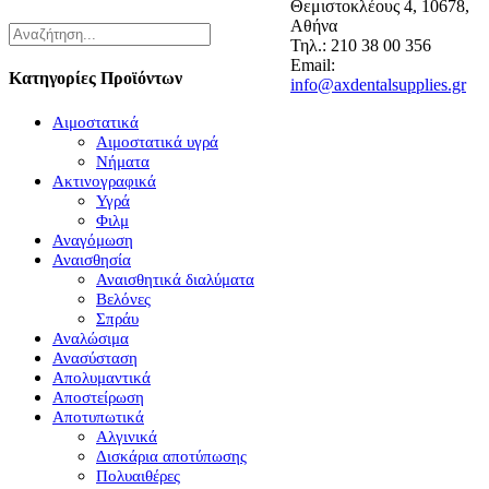
Θεμιστοκλέους 4, 10678,
Αθήνα
Τηλ.: 210 38 00 356
Email:
Κατηγορίες Προϊόντων
info@axdentalsupplies.gr
Αιμοστατικά
Αιμοστατικά υγρά
Νήματα
Ακτινογραφικά
Υγρά
Φιλμ
Αναγόμωση
Αναισθησία
Αναισθητικά διαλύματα
Βελόνες
Σπράυ
Αναλώσιμα
Ανασύσταση
Απολυμαντικά
Αποστείρωση
Αποτυπωτικά
Αλγινικά
Δισκάρια αποτύπωσης
Πολυαιθέρες