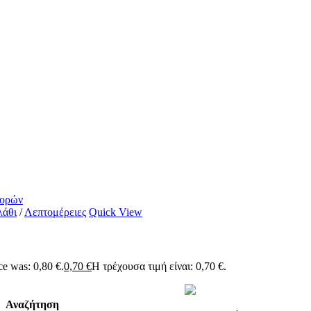
γορών
λάθι
/
Λεπτομέρειες
Quick View
ce was: 0,80 €.
0,70
€
Η τρέχουσα τιμή είναι: 0,70 €.
Αναζήτηση