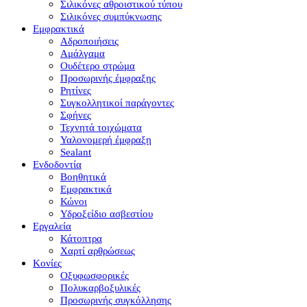
Σιλικόνες αθροιστικού τύπου
Σιλικόνες συμπύκνωσης
Εμφρακτικά
Αδροποιήσεις
Αμάλγαμα
Ουδέτερο στρώμα
Προσωρινής έμφραξης
Ρητίνες
Συγκολλητικοί παράγοντες
Σφήνες
Τεχνητά τοιχώματα
Υαλονομερή έμφραξη
Sealant
Ενδοδοντία
Βοηθητικά
Εμφρακτικά
Κώνοι
Υδροξείδιο ασβεστίου
Εργαλεία
Κάτοπτρα
Χαρτί αρθρώσεως
Κονίες
Οξυφωσφορικές
Πολυκαρβοξυλικές
Προσωρινής συγκόλλησης