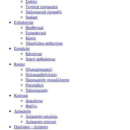
Σφήνες
Τεχνητά τοιχώματα
Υαλονομερή έμφραξη
Sealant
Ενδοδοντία
Βοηθητικά
Εμφρακτικά
Κώνοι
Υδροξείδιο ασβεστίου
Εργαλεία
Κάτοπτρα
Χαρτί αρθρώσεως
Κονίες
Οξυφωσφορικές
Πολυκαρβοξυλικές
Προσωρινής συγκόλλησης
Ρητινώδεις
Υαλονομερής
Κοπτικά
Διαμάντια
Φρέζες
Λεύκανση
Λεύκανση ιατρείου
Λεύκανση σπιτιού
Πρόληψη – Λείανση