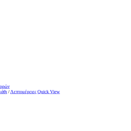
γορών
λάθι
/
Λεπτομέρειες
Quick View