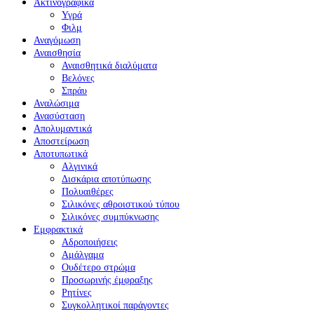
Ακτινογραφικά
Υγρά
Φιλμ
Αναγόμωση
Αναισθησία
Αναισθητικά διαλύματα
Βελόνες
Σπράυ
Αναλώσιμα
Ανασύσταση
Απολυμαντικά
Αποστείρωση
Αποτυπωτικά
Αλγινικά
Δισκάρια αποτύπωσης
Πολυαιθέρες
Σιλικόνες αθροιστικού τύπου
Σιλικόνες συμπύκνωσης
Εμφρακτικά
Αδροποιήσεις
Αμάλγαμα
Ουδέτερο στρώμα
Προσωρινής έμφραξης
Ρητίνες
Συγκολλητικοί παράγοντες