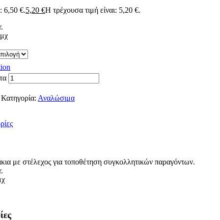
: 6,50 €.
5,20
€
Η τρέχουσα τιμή είναι: 5,20 €.
.
τμχ
tion
τα
Κατηγορία:
Αναλώσιμα
ρίες
άκια με στέλεχος για τοποθέτηση συγκολλητικών παραγόντων.
.
μχ
ίες