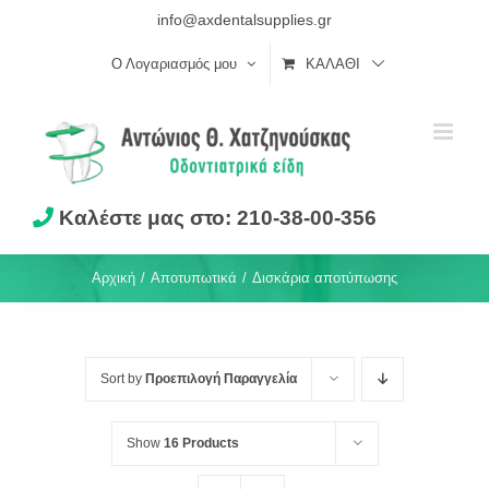
Skip
info@axdentalsupplies.gr
to
Ο Λογαριασμός μου
ΚΑΛΆΘΙ
content
Καλέστε μας στο: 210-38-00-356
Αρχική
Αποτυπωτικά
Δισκάρια αποτύπωσης
Sort by
Προεπιλογή Παραγγελία
Show
16 Products