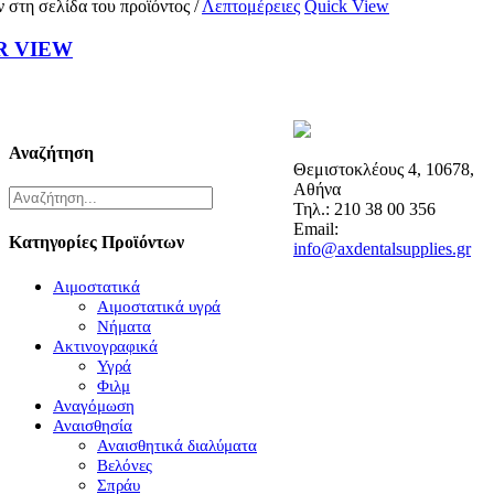
ν στη σελίδα του προϊόντος
/
Λεπτομέρειες
Quick View
R VIEW
Αναζήτηση
Θεμιστοκλέους 4, 10678,
Αθήνα
Τηλ.: 210 38 00 356
Email:
Κατηγορίες Προϊόντων
info@axdentalsupplies.gr
Αιμοστατικά
Αιμοστατικά υγρά
Νήματα
Ακτινογραφικά
Υγρά
Φιλμ
Αναγόμωση
Αναισθησία
Αναισθητικά διαλύματα
Βελόνες
Σπράυ