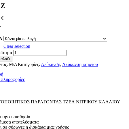
EZ
5
€
T
Α
Clear selection
σότητα
καλάθι
ντος:
Μ/Δ
Κατηγορίες:
Λεύκανση
,
Λεύκανση ιατρείου
φή
 πληροφορίες
ΟΠΟΙΗΤΙΚΟΣ ΠΑΡΑΓΟΝΤΑΣ ΤΖΕΛ ΝΙΤΡΙΚΟΥ ΚΑΛΛΙΟΥ
ι την ευαισθησία
άμεσα αποτελέσματα
ι σε σύριγγες ή δισκάρια μιας χρήσης