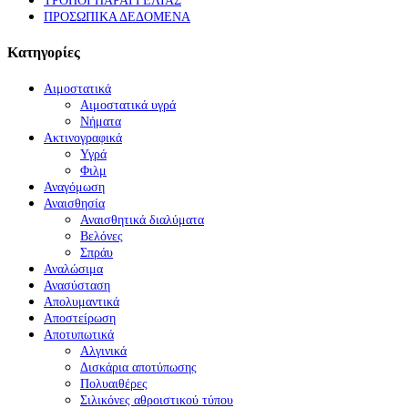
ΤΡΟΠΟΙ ΠΑΡΑΓΓΕΛΙΑΣ
ΠΡΟΣΩΠΙΚΑ ΔΕΔΟΜΕΝΑ
Κατηγορίες
Αιμοστατικά
Αιμοστατικά υγρά
Νήματα
Ακτινογραφικά
Υγρά
Φιλμ
Αναγόμωση
Αναισθησία
Αναισθητικά διαλύματα
Βελόνες
Σπράυ
Αναλώσιμα
Ανασύσταση
Απολυμαντικά
Αποστείρωση
Αποτυπωτικά
Αλγινικά
Δισκάρια αποτύπωσης
Πολυαιθέρες
Σιλικόνες αθροιστικού τύπου