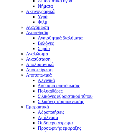
Αιμοστατικά υγρά
Νήματα
Ακτινογραφικά
Υγρά
Φιλμ
Αναγόμωση
Αναισθησία
Αναισθητικά διαλύματα
Βελόνες
Σπράυ
Αναλώσιμα
Ανασύσταση
Απολυμαντικά
Αποστείρωση
Αποτυπωτικά
Αλγινικά
Δισκάρια αποτύπωσης
Πολυαιθέρες
Σιλικόνες αθροιστικού τύπου
Σιλικόνες συμπύκνωσης
Εμφρακτικά
Αδροποιήσεις
Αμάλγαμα
Ουδέτερο στρώμα
Προσωρινής έμφραξης