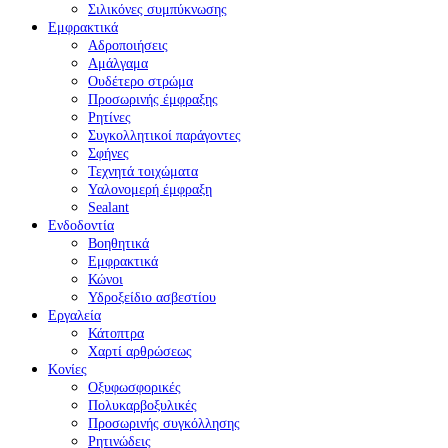
Σιλικόνες συμπύκνωσης
Εμφρακτικά
Αδροποιήσεις
Αμάλγαμα
Ουδέτερο στρώμα
Προσωρινής έμφραξης
Ρητίνες
Συγκολλητικοί παράγοντες
Σφήνες
Τεχνητά τοιχώματα
Υαλονομερή έμφραξη
Sealant
Ενδοδοντία
Βοηθητικά
Εμφρακτικά
Κώνοι
Υδροξείδιο ασβεστίου
Εργαλεία
Κάτοπτρα
Χαρτί αρθρώσεως
Κονίες
Οξυφωσφορικές
Πολυκαρβοξυλικές
Προσωρινής συγκόλλησης
Ρητινώδεις