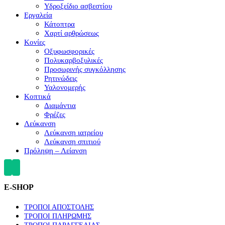
Υδροξείδιο ασβεστίου
Εργαλεία
Κάτοπτρα
Χαρτί αρθρώσεως
Κονίες
Οξυφωσφορικές
Πολυκαρβοξυλικές
Προσωρινής συγκόλλησης
Ρητινώδεις
Υαλονομερής
Κοπτικά
Διαμάντια
Φρέζες
Λεύκανση
Λεύκανση ιατρείου
Λεύκανση σπιτιού
Πρόληψη – Λείανση
E-SHOP
ΤΡΟΠΟΙ ΑΠΟΣΤΟΛΗΣ
ΤΡΟΠΟΙ ΠΛΗΡΩΜΗΣ