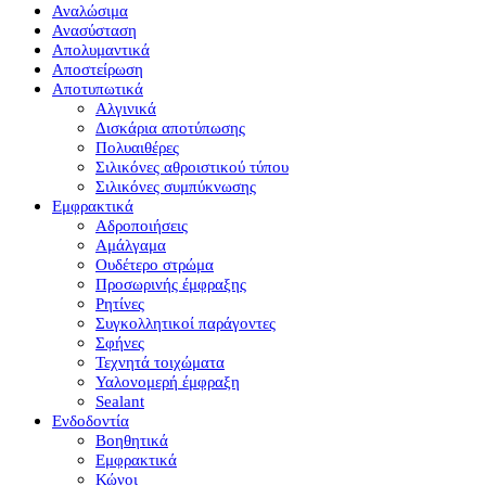
Αναλώσιμα
Ανασύσταση
Απολυμαντικά
Αποστείρωση
Αποτυπωτικά
Αλγινικά
Δισκάρια αποτύπωσης
Πολυαιθέρες
Σιλικόνες αθροιστικού τύπου
Σιλικόνες συμπύκνωσης
Εμφρακτικά
Αδροποιήσεις
Αμάλγαμα
Ουδέτερο στρώμα
Προσωρινής έμφραξης
Ρητίνες
Συγκολλητικοί παράγοντες
Σφήνες
Τεχνητά τοιχώματα
Υαλονομερή έμφραξη
Sealant
Ενδοδοντία
Βοηθητικά
Εμφρακτικά
Κώνοι