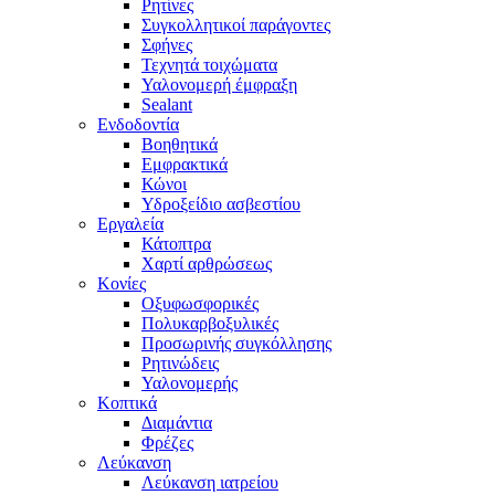
Ρητίνες
Συγκολλητικοί παράγοντες
Σφήνες
Τεχνητά τοιχώματα
Υαλονομερή έμφραξη
Sealant
Ενδοδοντία
Βοηθητικά
Εμφρακτικά
Κώνοι
Υδροξείδιο ασβεστίου
Εργαλεία
Κάτοπτρα
Χαρτί αρθρώσεως
Κονίες
Οξυφωσφορικές
Πολυκαρβοξυλικές
Προσωρινής συγκόλλησης
Ρητινώδεις
Υαλονομερής
Κοπτικά
Διαμάντια
Φρέζες
Λεύκανση
Λεύκανση ιατρείου