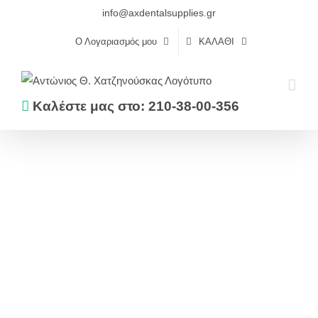
Skip
info@axdentalsupplies.gr
to
Ο Λογαριασμός μου
ΚΑΛΆΘΙ
content
Καλέστε μας στο: 210-38-00-356
Αρχική
Λεύκανση
Λεύκανση σπιτιού
OPALESCENCE