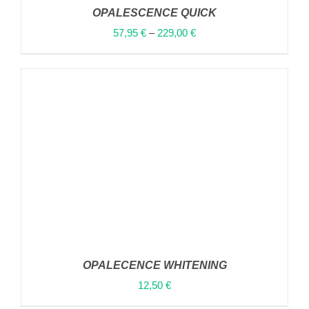
OPALESCENCE QUICK
57,95
€
–
229,00
€
ΑΥΤΌ
ΕΠΙΛΟΓΉ
/
ΤΟ
ΛΕΠΤΟΜΈΡΕΙΕΣ
ΠΡΟΪΌΝ
ΈΧΕΙ
ΠΟΛΛΑΠΛΈΣ
ΠΑΡΑΛΛΑΓΈΣ.
ΟΙ
ΕΠΙΛΟΓΈΣ
ΜΠΟΡΟΎΝ
ΝΑ
ΕΠΙΛΕΓΟΎΝ
ΣΤΗ
ΣΕΛΊΔΑ
OPALECENCE WHITENING
ΤΟΥ
ΠΡΟΪΌΝΤΟΣ
12,50
€