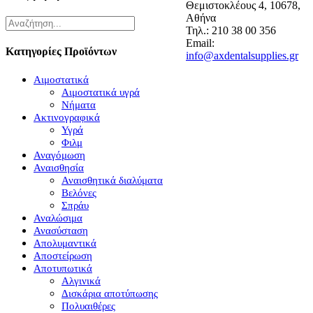
Θεμιστοκλέους 4, 10678,
Αθήνα
Τηλ.: 210 38 00 356
Email:
Κατηγορίες Προϊόντων
info@axdentalsupplies.gr
Αιμοστατικά
Αιμοστατικά υγρά
Νήματα
Ακτινογραφικά
Υγρά
Φιλμ
Αναγόμωση
Αναισθησία
Αναισθητικά διαλύματα
Βελόνες
Σπράυ
Αναλώσιμα
Ανασύσταση
Απολυμαντικά
Αποστείρωση
Αποτυπωτικά
Αλγινικά
Δισκάρια αποτύπωσης
Πολυαιθέρες