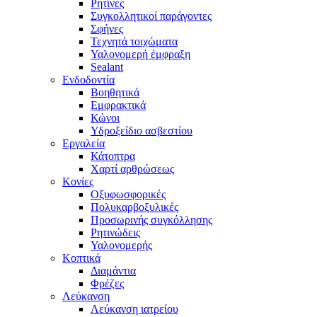
Ρητίνες
Συγκολλητικοί παράγοντες
Σφήνες
Τεχνητά τοιχώματα
Υαλονομερή έμφραξη
Sealant
Ενδοδοντία
Βοηθητικά
Εμφρακτικά
Κώνοι
Υδροξείδιο ασβεστίου
Εργαλεία
Κάτοπτρα
Χαρτί αρθρώσεως
Κονίες
Οξυφωσφορικές
Πολυκαρβοξυλικές
Προσωρινής συγκόλλησης
Ρητινώδεις
Υαλονομερής
Κοπτικά
Διαμάντια
Φρέζες
Λεύκανση
Λεύκανση ιατρείου