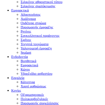
Σιλικόνες αθροιστικού τύπου
Σιλικόνες συμπύκνωσης
Εμφρακτικά
Αδροποιήσεις
Αμάλγαμα
Ουδέτερο στρώμα
Προσωρινής έμφραξης
Ρητίνες
Συγκολλητικοί παράγοντες
Σφήνες
Τεχνητά τοιχώματα
Υαλονομερή έμφραξη
Sealant
Ενδοδοντία
Βοηθητικά
Εμφρακτικά
Κώνοι
Υδροξείδιο ασβεστίου
Εργαλεία
Κάτοπτρα
Χαρτί αρθρώσεως
Κονίες
Οξυφωσφορικές
Πολυκαρβοξυλικές
Προσωρινής συγκόλλησης