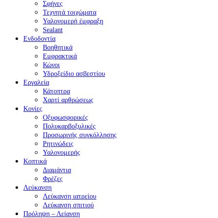
Σφήνες
Τεχνητά τοιχώματα
Υαλονομερή έμφραξη
Sealant
Ενδοδοντία
Βοηθητικά
Εμφρακτικά
Κώνοι
Υδροξείδιο ασβεστίου
Εργαλεία
Κάτοπτρα
Χαρτί αρθρώσεως
Κονίες
Οξυφωσφορικές
Πολυκαρβοξυλικές
Προσωρινής συγκόλλησης
Ρητινώδεις
Υαλονομερής
Κοπτικά
Διαμάντια
Φρέζες
Λεύκανση
Λεύκανση ιατρείου
Λεύκανση σπιτιού
Πρόληψη – Λείανση