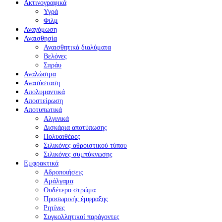
Ακτινογραφικά
Υγρά
Φιλμ
Αναγόμωση
Αναισθησία
Αναισθητικά διαλύματα
Βελόνες
Σπράυ
Αναλώσιμα
Ανασύσταση
Απολυμαντικά
Αποστείρωση
Αποτυπωτικά
Αλγινικά
Δισκάρια αποτύπωσης
Πολυαιθέρες
Σιλικόνες αθροιστικού τύπου
Σιλικόνες συμπύκνωσης
Εμφρακτικά
Αδροποιήσεις
Αμάλγαμα
Ουδέτερο στρώμα
Προσωρινής έμφραξης
Ρητίνες
Συγκολλητικοί παράγοντες