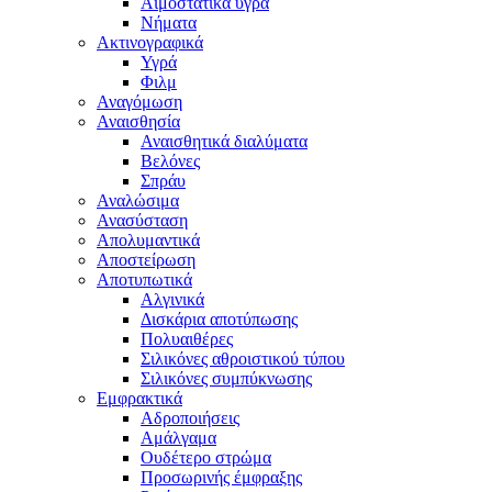
Αιμοστατικά υγρά
Νήματα
Ακτινογραφικά
Υγρά
Φιλμ
Αναγόμωση
Αναισθησία
Αναισθητικά διαλύματα
Βελόνες
Σπράυ
Αναλώσιμα
Ανασύσταση
Απολυμαντικά
Αποστείρωση
Αποτυπωτικά
Αλγινικά
Δισκάρια αποτύπωσης
Πολυαιθέρες
Σιλικόνες αθροιστικού τύπου
Σιλικόνες συμπύκνωσης
Εμφρακτικά
Αδροποιήσεις
Αμάλγαμα
Ουδέτερο στρώμα
Προσωρινής έμφραξης