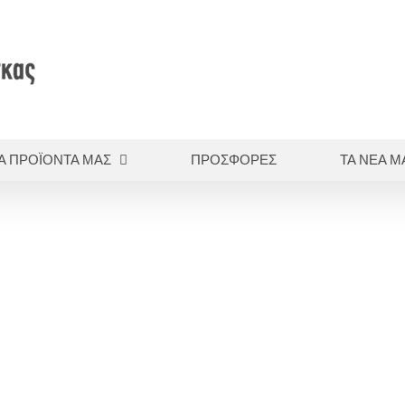
Α ΠΡΟΪΟΝΤΑ ΜΑΣ
ΠΡΟΣΦΟΡΕΣ
ΤΑ ΝΕΑ Μ
Αρχική
Πρόληψη - Λείανση
FLEXI – SNAP