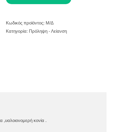
SNAP
ποσότητα
Κωδικός προϊόντος:
Μ/Δ
Κατηγορία:
Πρόληψη - Λείανση
α ,υαλοιονομερή κονία .