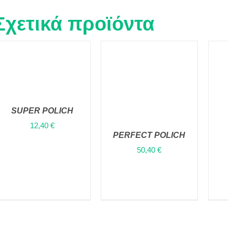
Σχετικά προϊόντα
SUPER POLICH
ΠΡΟΣΘΉΚΗ ΣΤΟ
ΚΑΛΆΘΙ
/
QUICK
12,40
€
VIEW
PERFECT POLICH
ΠΡΟΣΘΉΚΗ ΣΤΟ
50,40
€
ΚΑΛΆΘΙ
/
QUICK
VIEW