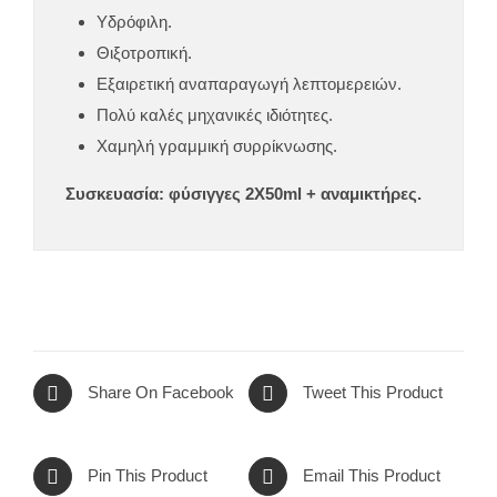
Υδρόφιλη.
Θιξοτροπική.
Εξαιρετική αναπαραγωγή λεπτομερειών.
Πολύ καλές μηχανικές ιδιότητες.
Χαμηλή γραμμική συρρίκνωσης.
Συσκευασία: φύσιγγες 2Χ50ml + αναμικτήρες.
Share On Facebook
Tweet This Product
Pin This Product
Email This Product