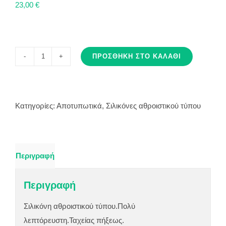
23,00
€
ΠΡΟΣΘΉΚΗ ΣΤΟ ΚΑΛΆΘΙ
IMAGE
PVS
SUPER
LIGHT
Κατηγορίες:
Αποτυπωτικά
,
Σιλικόνες αθροιστικού τύπου
BODY
FAST
ποσότητα
Περιγραφή
Περιγραφή
Σιλικόνη αθροιστικού τύπου.Πολύ
λεπτόρευστη.Ταχείας πήξεως.