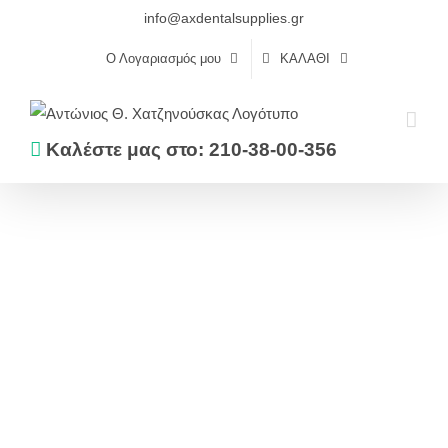
Skip
info@axdentalsupplies.gr
to
Ο Λογαριασμός μου
ΚΑΛΆΘΙ
content
Καλέστε μας στο: 210-38-00-356
Αρχική
Αποτυπωτικά
Σιλικόνες συμπύκνωσης
DENTFLEX