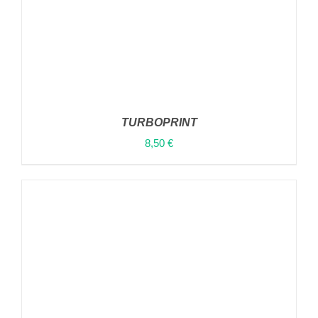
TURBOPRINT
8,50
€
ΠΡΟΣΘΉΚΗ ΣΤΟ ΚΑΛΆΘΙ
/
ΛΕΠΤΟΜΈΡΕΙΕΣ