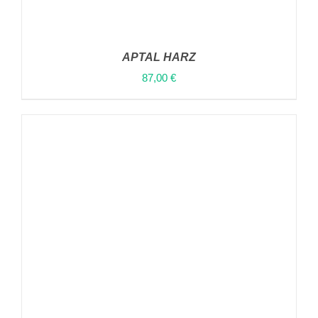
APTAL HARZ
87,00
€
ΠΡΟΣΘΉΚΗ ΣΤΟ ΚΑΛΆΘΙ
/
ΛΕΠΤΟΜΈΡΕΙΕΣ