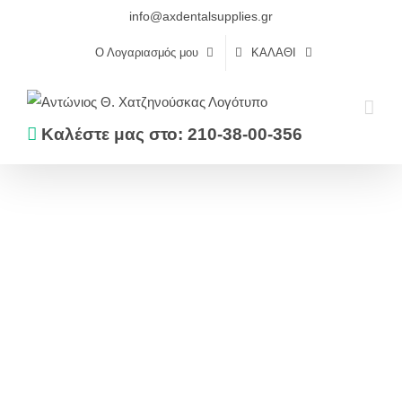
Skip
info@axdentalsupplies.gr
to
Ο Λογαριασμός μου
ΚΑΛΆΘΙ
content
Καλέστε μας στο: 210-38-00-356
Αρχική
Ενδοδοντία
Κώνοι
ΚΩΝΟΙ ΓΟΥΤΑΠΕΡΚΑΣ