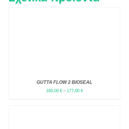
GUTTA FLOW 2 BIOSEAL
160,00
€
–
177,00
€
ΑΥΤΌ
ΕΠΙΛΟΓΉ
/
ΤΟ
ΛΕΠΤΟΜΈΡΕΙΕΣ
ΠΡΟΪΌΝ
ΈΧΕΙ
ΠΟΛΛΑΠΛΈΣ
ΠΑΡΑΛΛΑΓΈΣ.