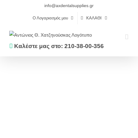
Skip
info@axdentalsupplies.gr
to
Ο Λογαριασμός μου
ΚΑΛΆΘΙ
content
Καλέστε μας στο: 210-38-00-356
Αρχική
Ενδοδοντία
Κώνοι
ΚΩΝΟΙ ΧΑΡΤΟΥ