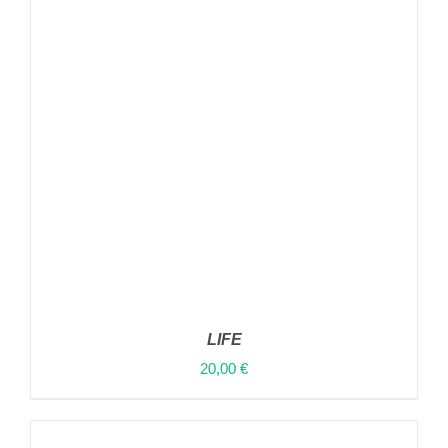
ΟΙ
ΕΠΙΛΟΓΈΣ
ΜΠΟΡΟΎΝ
ΝΑ
ΕΠΙΛΕΓΟΎΝ
ΣΤΗ
ΣΕΛΊΔΑ
ΤΟΥ
ΠΡΟΪΌΝΤΟΣ
LIFE
20,00
€