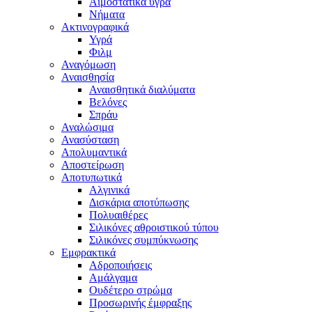
Αιμοστατικά υγρά
Νήματα
Ακτινογραφικά
Υγρά
Φιλμ
Αναγόμωση
Αναισθησία
Αναισθητικά διαλύματα
Βελόνες
Σπράυ
Αναλώσιμα
Ανασύσταση
Απολυμαντικά
Αποστείρωση
Αποτυπωτικά
Αλγινικά
Δισκάρια αποτύπωσης
Πολυαιθέρες
Σιλικόνες αθροιστικού τύπου
Σιλικόνες συμπύκνωσης
Εμφρακτικά
Αδροποιήσεις
Αμάλγαμα
Ουδέτερο στρώμα
Προσωρινής έμφραξης