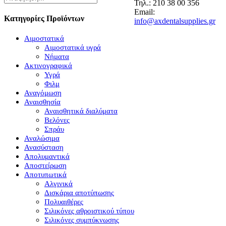
Τηλ.: 210 38 00 356
Email:
Κατηγορίες Προϊόντων
info@axdentalsupplies.gr
Αιμοστατικά
Αιμοστατικά υγρά
Νήματα
Ακτινογραφικά
Υγρά
Φιλμ
Αναγόμωση
Αναισθησία
Αναισθητικά διαλύματα
Βελόνες
Σπράυ
Αναλώσιμα
Ανασύσταση
Απολυμαντικά
Αποστείρωση
Αποτυπωτικά
Αλγινικά
Δισκάρια αποτύπωσης
Πολυαιθέρες
Σιλικόνες αθροιστικού τύπου
Σιλικόνες συμπύκνωσης