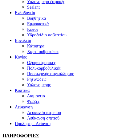
Υαλονομερή έμφραξη
Sealant
Ενδοδοντία
Βοηθητικά
Εμφρακτικά
Κώνοι
Υδροξείδιο ασβεστίου
Εργαλεία
Κάτοπτρα
Χαρτί αρθρώσεως
Κονίες
Οξυφωσφορικές
Πολυκαρβοξυλικές
Προσωρινής συγκόλλησης
Ρητινώδεις
Υαλονομερής
Κοπτικά
Διαμάντια
Φρέζες
Λεύκανση
Λεύκανση ιατρείου
Λεύκανση σπιτιού
Πρόληψη – Λείανση
ΠΛΗΡΟΦΟΡΙΕΣ