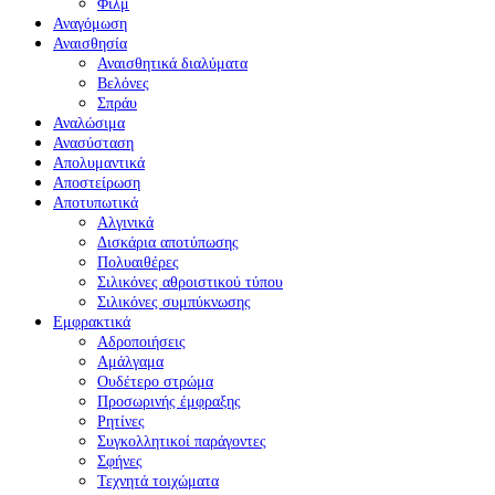
Φιλμ
Αναγόμωση
Αναισθησία
Αναισθητικά διαλύματα
Βελόνες
Σπράυ
Αναλώσιμα
Ανασύσταση
Απολυμαντικά
Αποστείρωση
Αποτυπωτικά
Αλγινικά
Δισκάρια αποτύπωσης
Πολυαιθέρες
Σιλικόνες αθροιστικού τύπου
Σιλικόνες συμπύκνωσης
Εμφρακτικά
Αδροποιήσεις
Αμάλγαμα
Ουδέτερο στρώμα
Προσωρινής έμφραξης
Ρητίνες
Συγκολλητικοί παράγοντες
Σφήνες
Τεχνητά τοιχώματα