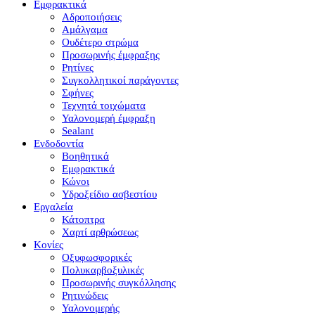
Εμφρακτικά
Αδροποιήσεις
Αμάλγαμα
Ουδέτερο στρώμα
Προσωρινής έμφραξης
Ρητίνες
Συγκολλητικοί παράγοντες
Σφήνες
Τεχνητά τοιχώματα
Υαλονομερή έμφραξη
Sealant
Ενδοδοντία
Βοηθητικά
Εμφρακτικά
Κώνοι
Υδροξείδιο ασβεστίου
Εργαλεία
Κάτοπτρα
Χαρτί αρθρώσεως
Κονίες
Οξυφωσφορικές
Πολυκαρβοξυλικές
Προσωρινής συγκόλλησης
Ρητινώδεις
Υαλονομερής