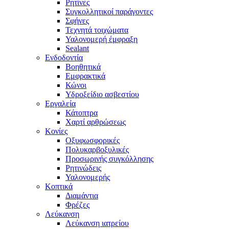
Ρητίνες
Συγκολλητικοί παράγοντες
Σφήνες
Τεχνητά τοιχώματα
Υαλονομερή έμφραξη
Sealant
Ενδοδοντία
Βοηθητικά
Εμφρακτικά
Κώνοι
Υδροξείδιο ασβεστίου
Εργαλεία
Κάτοπτρα
Χαρτί αρθρώσεως
Κονίες
Οξυφωσφορικές
Πολυκαρβοξυλικές
Προσωρινής συγκόλλησης
Ρητινώδεις
Υαλονομερής
Κοπτικά
Διαμάντια
Φρέζες
Λεύκανση
Λεύκανση ιατρείου