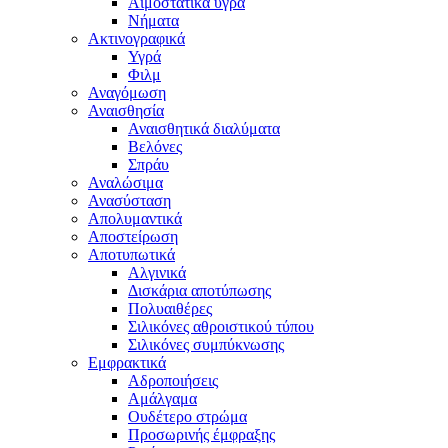
Αιμοστατικά υγρά
Νήματα
Ακτινογραφικά
Υγρά
Φιλμ
Αναγόμωση
Αναισθησία
Αναισθητικά διαλύματα
Βελόνες
Σπράυ
Αναλώσιμα
Ανασύσταση
Απολυμαντικά
Αποστείρωση
Αποτυπωτικά
Αλγινικά
Δισκάρια αποτύπωσης
Πολυαιθέρες
Σιλικόνες αθροιστικού τύπου
Σιλικόνες συμπύκνωσης
Εμφρακτικά
Αδροποιήσεις
Αμάλγαμα
Ουδέτερο στρώμα
Προσωρινής έμφραξης