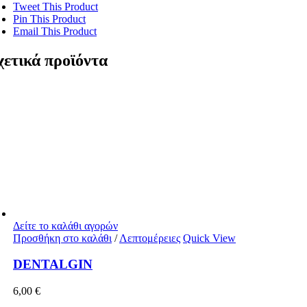
Tweet This Product
Pin This Product
Email This Product
χετικά προϊόντα
Δείτε το καλάθι αγορών
Προσθήκη στο καλάθι
/
Λεπτομέρειες
Quick View
DENTALGIN
6,00
€