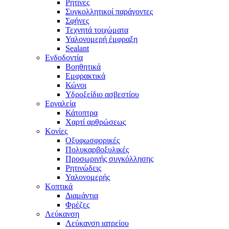
Ρητίνες
Συγκολλητικοί παράγοντες
Σφήνες
Τεχνητά τοιχώματα
Υαλονομερή έμφραξη
Sealant
Ενδοδοντία
Βοηθητικά
Εμφρακτικά
Κώνοι
Υδροξείδιο ασβεστίου
Εργαλεία
Κάτοπτρα
Χαρτί αρθρώσεως
Κονίες
Οξυφωσφορικές
Πολυκαρβοξυλικές
Προσωρινής συγκόλλησης
Ρητινώδεις
Υαλονομερής
Κοπτικά
Διαμάντια
Φρέζες
Λεύκανση
Λεύκανση ιατρείου