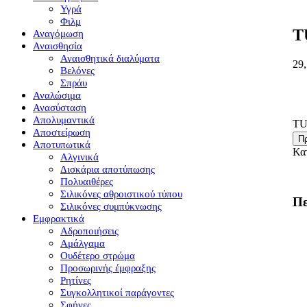
Υγρά
Φιλμ
T
Αναγόμωση
Αναισθησία
Αναισθητικά διαλύματα
29
Βελόνες
Σπράυ
Αναλώσιμα
Ανασύσταση
Απολυμαντικά
TU
Αποστείρωση
Π
Αποτυπωτικά
Κα
Αλγινικά
Δισκάρια αποτύπωσης
Πολυαιθέρες
Σιλικόνες αθροιστικού τύπου
Πε
Σιλικόνες συμπύκνωσης
Εμφρακτικά
Αδροποιήσεις
Αμάλγαμα
Ουδέτερο στρώμα
Προσωρινής έμφραξης
Ρητίνες
Συγκολλητικοί παράγοντες
Σφήνες