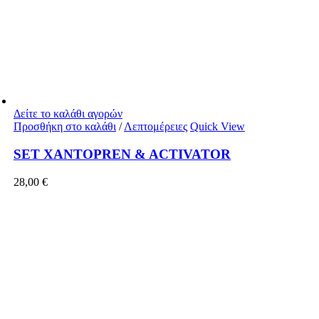
Δείτε το καλάθι αγορών
Προσθήκη στο καλάθι
/
Λεπτομέρειες
Quick View
SET XANTOPREN & ACTIVATOR
28,00
€