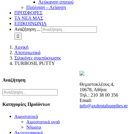
Λεύκανση σπιτιού
Πρόληψη – Λείανση
ΠΡΟΣΦΟΡΕΣ
ΤΑ ΝΕΑ ΜΑΣ
ΕΠΙΚΟΙΝΩΝΙΑ
Αναζήτηση ...
Αρχική
Αποτυπωτικά
Σιλικόνες συμπύκνωσης
TURBOSIL PUTTY
Αναζήτηση
Θεμιστοκλέους 4,
10678, Αθήνα
Τηλ.: 210 38 00 356
Email:
Κατηγορίες Προϊόντων
info@axdentalsupplies.gr
Αιμοστατικά
Αιμοστατικά υγρά
Νήματα
Ακτινογραφικά