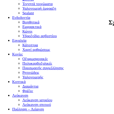
Τεχνητά τοιχώματα
Υαλονομερή έμφραξη
Sealant
Ενδοδοντία
Σ
Βοηθητικά
Εμφρακτικά
Κώνοι
Υδροξείδιο ασβεστίου
Εργαλεία
Κάτοπτρα
Χαρτί αρθρώσεως
Κονίες
Οξυφωσφορικές
Πολυκαρβοξυλικές
Προσωρινής συγκόλλησης
Ρητινώδεις
Υαλονομερής
Κοπτικά
Διαμάντια
Φρέζες
Λεύκανση
Λεύκανση ιατρείου
Λεύκανση σπιτιού
Πρόληψη – Λείανση