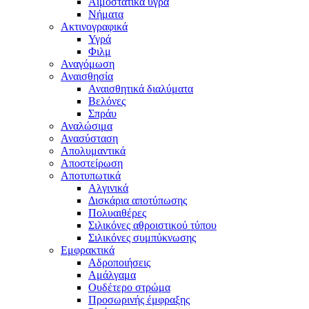
Αιμοστατικά υγρά
Νήματα
Ακτινογραφικά
Υγρά
Φιλμ
Αναγόμωση
Αναισθησία
Αναισθητικά διαλύματα
Βελόνες
Σπράυ
Αναλώσιμα
Ανασύσταση
Απολυμαντικά
Αποστείρωση
Αποτυπωτικά
Αλγινικά
Δισκάρια αποτύπωσης
Πολυαιθέρες
Σιλικόνες αθροιστικού τύπου
Σιλικόνες συμπύκνωσης
Εμφρακτικά
Αδροποιήσεις
Αμάλγαμα
Ουδέτερο στρώμα
Προσωρινής έμφραξης