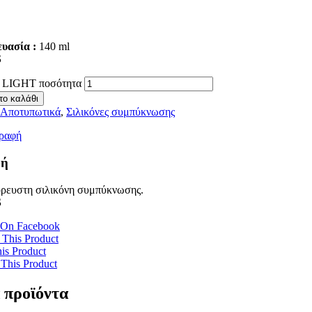
υασία :
140 ml
S
LIGHT ποσότητα
το καλάθι
Αποτυπωτικά
,
Σιλικόνες συμπύκνωσης
ραφή
φή
ρευστη σιλικόνη συμπύκνωσης.
S
 On Facebook
 This Product
is Product
 This Product
 προϊόντα