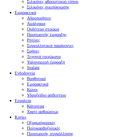
Σιλικόνες αθροιστικού τύπου
Σιλικόνες συμπύκνωσης
Εμφρακτικά
Αδροποιήσεις
Αμάλγαμα
Ουδέτερο στρώμα
Προσωρινής έμφραξης
Ρητίνες
Συγκολλητικοί παράγοντες
Σφήνες
Τεχνητά τοιχώματα
Υαλονομερή έμφραξη
Sealant
Ενδοδοντία
Βοηθητικά
Εμφρακτικά
Κώνοι
Υδροξείδιο ασβεστίου
Εργαλεία
Κάτοπτρα
Χαρτί αρθρώσεως
Κονίες
Οξυφωσφορικές
Πολυκαρβοξυλικές
Προσωρινής συγκόλλησης