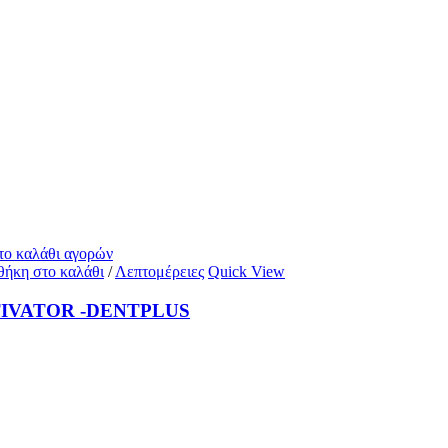
 το καλάθι αγορών
ήκη στο καλάθι
/
Λεπτομέρειες
Quick View
IVATOR -DENTPLUS