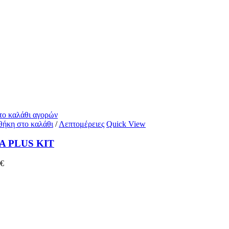
 το καλάθι αγορών
ήκη στο καλάθι
/
Λεπτομέρειες
Quick View
A PLUS KIT
€