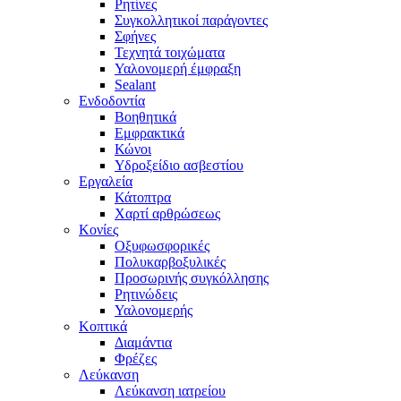
Ρητίνες
Συγκολλητικοί παράγοντες
Σφήνες
Τεχνητά τοιχώματα
Υαλονομερή έμφραξη
Sealant
Ενδοδοντία
Βοηθητικά
Εμφρακτικά
Κώνοι
Υδροξείδιο ασβεστίου
Εργαλεία
Κάτοπτρα
Χαρτί αρθρώσεως
Κονίες
Οξυφωσφορικές
Πολυκαρβοξυλικές
Προσωρινής συγκόλλησης
Ρητινώδεις
Υαλονομερής
Κοπτικά
Διαμάντια
Φρέζες
Λεύκανση
Λεύκανση ιατρείου