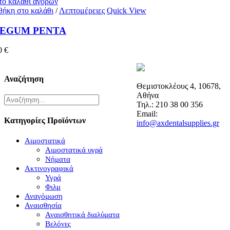
 το καλάθι αγορών
ήκη στο καλάθι
/
Λεπτομέρειες
Quick View
EGUM PENTA
0
€
Αναζήτηση
Θεμιστοκλέους 4, 10678,
Αθήνα
Τηλ.: 210 38 00 356
Email:
Κατηγορίες Προϊόντων
info@axdentalsupplies.gr
Αιμοστατικά
Αιμοστατικά υγρά
Νήματα
Ακτινογραφικά
Υγρά
Φιλμ
Αναγόμωση
Αναισθησία
Αναισθητικά διαλύματα
Βελόνες