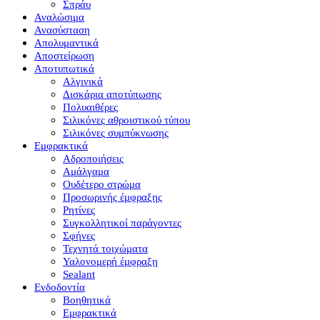
Σπράυ
Αναλώσιμα
Ανασύσταση
Απολυμαντικά
Αποστείρωση
Αποτυπωτικά
Αλγινικά
Δισκάρια αποτύπωσης
Πολυαιθέρες
Σιλικόνες αθροιστικού τύπου
Σιλικόνες συμπύκνωσης
Εμφρακτικά
Αδροποιήσεις
Αμάλγαμα
Ουδέτερο στρώμα
Προσωρινής έμφραξης
Ρητίνες
Συγκολλητικοί παράγοντες
Σφήνες
Τεχνητά τοιχώματα
Υαλονομερή έμφραξη
Sealant
Ενδοδοντία
Βοηθητικά
Εμφρακτικά