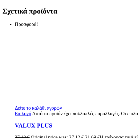
Σχετικά προϊόντα
Προσφορά!
Δείτε το καλάθι αγορών
Επιλογή
Αυτό το προϊόν έχει πολλαπλές παραλλαγές. Οι επιλ
VALUX PLUS
27,12
€
Original price was: 27,12 €.
21,69
€
Η τρέχουσα τιμή είν