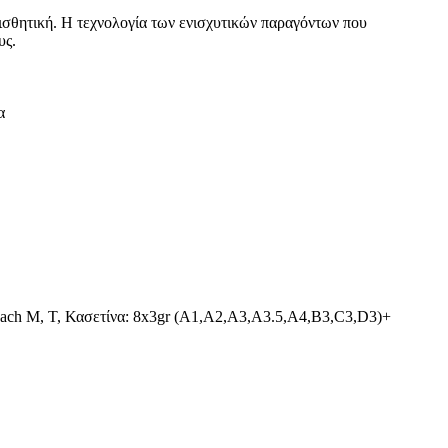
 αισθητική. Η τεχνολογία των ενισχυτικών παραγόντων που
υς.
α
leach M, T, Κασετίνα: 8x3gr (A1,A2,A3,A3.5,A4,B3,C3,D3)+