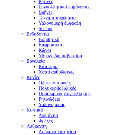
Ρητίνες
Συγκολλητικοί παράγοντες
Σφήνες
Τεχνητά τοιχώματα
Υαλονομερή έμφραξη
Sealant
Ενδοδοντία
Βοηθητικά
Εμφρακτικά
Κώνοι
Υδροξείδιο ασβεστίου
Εργαλεία
Κάτοπτρα
Χαρτί αρθρώσεως
Κονίες
Οξυφωσφορικές
Πολυκαρβοξυλικές
Προσωρινής συγκόλλησης
Ρητινώδεις
Υαλονομερής
Κοπτικά
Διαμάντια
Φρέζες
Λεύκανση
Λεύκανση ιατρείου