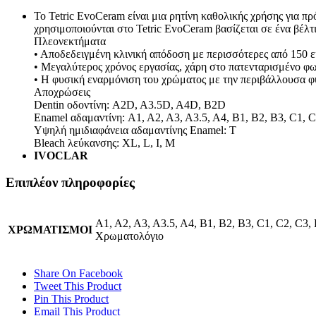
Το Tetric EvoCeram είναι μια ρητίνη καθολικής χρήσης για πρ
χρησιμοποιούνται στο Tetric EvoCeram βασίζεται σε ένα βέλτ
Πλεονεκτήματα
• Αποδεδειγμένη κλινική απόδοση με περισσότερες από 150 
• Μεγαλύτερος χρόνος εργασίας, χάρη στο πατενταρισμένο φ
• Η φυσική εναρμόνιση του χρώματος με την περιβάλλουσα φ
Αποχρώσεις
Dentin οδοντίνη: A2D, A3.5D, A4D, B2D
Enamel αδαμαντίνη: A1, A2, A3, A3.5, A4, B1, B2, B3, C1, 
Υψηλή ημιδιαφάνεια αδαμαντίνης Enamel: T
Bleach λεύκανσης: XL, L, I, M
IVOCLAR
Επιπλέον πληροφορίες
Α1, Α2, Α3, Α3.5, Α4, Β1, Β2, Β3, C1, C2, C3
ΧΡΩΜΑΤΙΣΜΟΙ
Χρωματολόγιο
Share On Facebook
Tweet This Product
Pin This Product
Email This Product