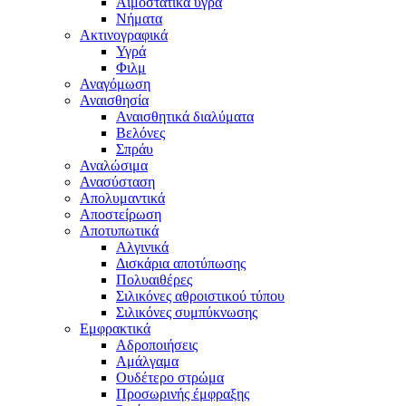
Αιμοστατικά υγρά
Νήματα
Ακτινογραφικά
Υγρά
Φιλμ
Αναγόμωση
Αναισθησία
Αναισθητικά διαλύματα
Βελόνες
Σπράυ
Αναλώσιμα
Ανασύσταση
Απολυμαντικά
Αποστείρωση
Αποτυπωτικά
Αλγινικά
Δισκάρια αποτύπωσης
Πολυαιθέρες
Σιλικόνες αθροιστικού τύπου
Σιλικόνες συμπύκνωσης
Εμφρακτικά
Αδροποιήσεις
Αμάλγαμα
Ουδέτερο στρώμα
Προσωρινής έμφραξης