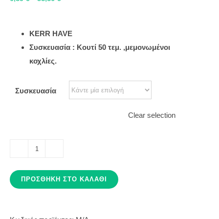
KERR HAVE
Συσκευασία : Κουτί 50 τεμ. ,μεμονωμένοι
κοχλίες.
Συσκευασία
Clear selection
SUPER
CAP
ΠΡΟΣΘΉΚΗ ΣΤΟ ΚΑΛΆΘΙ
ποσότητα