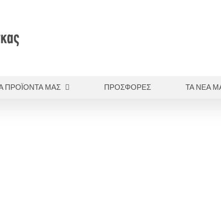
Α ΠΡΟΪΟΝΤΑ ΜΑΣ
ΠΡΟΣΦΟΡΕΣ
ΤΑ ΝΕΑ Μ
Αρχική
Εμφρακτικά
Τεχνητά τοιχώματα
SUPER CAP