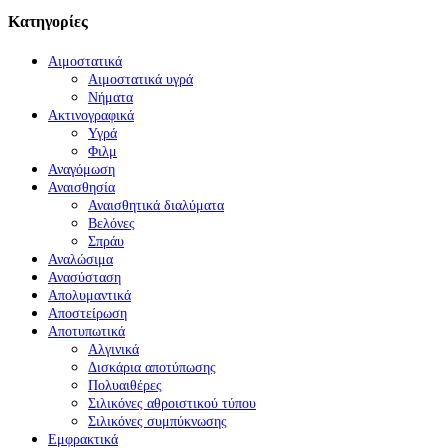
Κατηγορίες
Αιμοστατικά
Αιμοστατικά υγρά
Νήματα
Ακτινογραφικά
Υγρά
Φιλμ
Αναγόμωση
Αναισθησία
Αναισθητικά διαλύματα
Βελόνες
Σπράυ
Αναλώσιμα
Ανασύσταση
Απολυμαντικά
Αποστείρωση
Αποτυπωτικά
Αλγινικά
Δισκάρια αποτύπωσης
Πολυαιθέρες
Σιλικόνες αθροιστικού τύπου
Σιλικόνες συμπύκνωσης
Εμφρακτικά