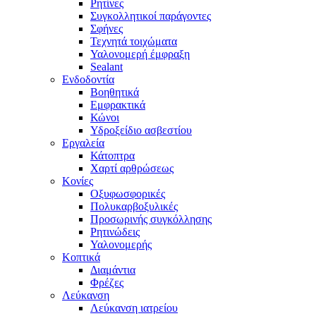
Ρητίνες
Συγκολλητικοί παράγοντες
Σφήνες
Τεχνητά τοιχώματα
Υαλονομερή έμφραξη
Sealant
Ενδοδοντία
Βοηθητικά
Εμφρακτικά
Κώνοι
Υδροξείδιο ασβεστίου
Εργαλεία
Κάτοπτρα
Χαρτί αρθρώσεως
Κονίες
Οξυφωσφορικές
Πολυκαρβοξυλικές
Προσωρινής συγκόλλησης
Ρητινώδεις
Υαλονομερής
Κοπτικά
Διαμάντια
Φρέζες
Λεύκανση
Λεύκανση ιατρείου