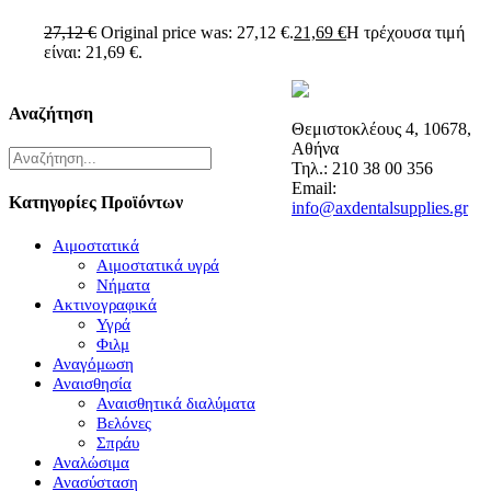
27,12
€
Original price was: 27,12 €.
21,69
€
Η τρέχουσα τιμή
είναι: 21,69 €.
Αναζήτηση
Θεμιστοκλέους 4, 10678,
Αθήνα
Τηλ.: 210 38 00 356
Email:
Κατηγορίες Προϊόντων
info@axdentalsupplies.gr
Αιμοστατικά
Αιμοστατικά υγρά
Νήματα
Ακτινογραφικά
Υγρά
Φιλμ
Αναγόμωση
Αναισθησία
Αναισθητικά διαλύματα
Βελόνες
Σπράυ
Αναλώσιμα
Ανασύσταση