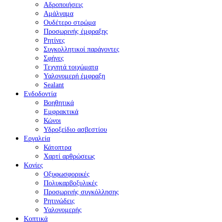
Αδροποιήσεις
Αμάλγαμα
Ουδέτερο στρώμα
Προσωρινής έμφραξης
Ρητίνες
Συγκολλητικοί παράγοντες
Σφήνες
Τεχνητά τοιχώματα
Υαλονομερή έμφραξη
Sealant
Ενδοδοντία
Βοηθητικά
Εμφρακτικά
Κώνοι
Υδροξείδιο ασβεστίου
Εργαλεία
Κάτοπτρα
Χαρτί αρθρώσεως
Κονίες
Οξυφωσφορικές
Πολυκαρβοξυλικές
Προσωρινής συγκόλλησης
Ρητινώδεις
Υαλονομερής
Κοπτικά