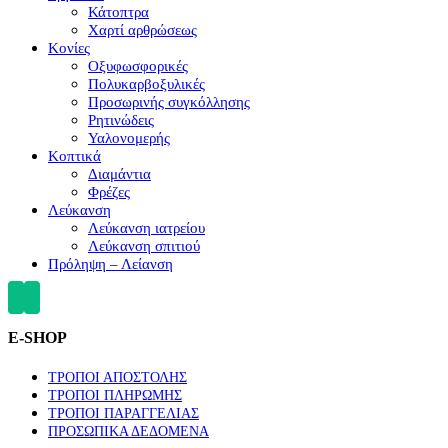
Κάτοπτρα
Χαρτί αρθρώσεως
Κονίες
Οξυφωσφορικές
Πολυκαρβοξυλικές
Προσωρινής συγκόλλησης
Ρητινώδεις
Υαλονομερής
Κοπτικά
Διαμάντια
Φρέζες
Λεύκανση
Λεύκανση ιατρείου
Λεύκανση σπιτιού
Πρόληψη – Λείανση
E-SHOP
ΤΡΟΠΟΙ ΑΠΟΣΤΟΛΗΣ
ΤΡΟΠΟΙ ΠΛΗΡΩΜΗΣ
ΤΡΟΠΟΙ ΠΑΡΑΓΓΕΛΙΑΣ
ΠΡΟΣΩΠΙΚΑ ΔΕΔΟΜΕΝΑ