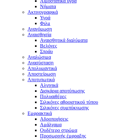
Αιμοστατικά υγρά
Νήματα
Ακτινογραφικά
Υγρά
Φιλμ
Αναγόμωση
Αναισθησία
Αναισθητικά διαλύματα
Βελόνες
Σπράυ
Αναλώσιμα
Ανασύσταση
Απολυμαντικά
Αποστείρωση
Αποτυπωτικά
Αλγινικά
Δισκάρια αποτύπωσης
Πολυαιθέρες
Σιλικόνες αθροιστικού τύπου
Σιλικόνες συμπύκνωσης
Εμφρακτικά
Αδροποιήσεις
Αμάλγαμα
Ουδέτερο στρώμα
Προσωρινής έμφραξης