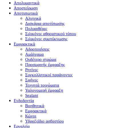
Απολυμαντικά
Αποστείρωση
Αποτυπωτικά
Αλγινικά
Δισκάρια αποτύπωσης
Πολυαιθέρες
Σιλικόνες αθροιστικού τύπου
Σιλικόνες συμπύκνωσης
Εμφρακτικά
Αδροποιήσεις
Αμάλγαμα
Ουδέτερο στρώμα
Προσωρινής έμφραξης
Ρητίνες
Συγκολλητικοί παράγοντες
Σφήνες
Τεχνητά τοιχώματα
Υαλονομερή έμφραξη
Sealant
Ενδοδοντία
Βοηθητικά
Εμφρακτικά
Κώνοι
Υδροξείδιο ασβεστίου
Εργαλεία