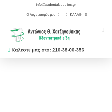
Skip
info@axdentalsupplies.gr
to
Ο Λογαριασμός μου
ΚΑΛΆΘΙ
content
Καλέστε μας στο: 210-38-00-356
Αρχική
Αναγόμωση
SILAGUM COMFORT