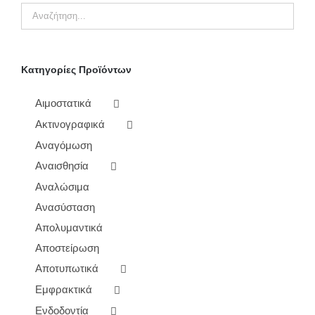
ΠΑΡΑΛΛΑΓΈΣ.
ΟΙ
ΕΠΙΛΟΓΈΣ
ΜΠΟΡΟΎΝ
ΝΑ
ΕΠΙΛΕΓΟΎΝ
Κατηγορίες Προϊόντων
ΣΤΗ
ΣΕΛΊΔΑ
ΤΟΥ
Αιμοστατικά
ΠΡΟΪΌΝΤΟΣ
Ακτινογραφικά
Αναγόμωση
Αναισθησία
Αναλώσιμα
Ανασύσταση
Απολυμαντικά
Αποστείρωση
Αποτυπωτικά
Εμφρακτικά
Ενδοδοντία