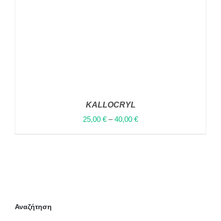
ΤΟΥ
ΠΡΟΪΌΝΤΟΣ
KALLOCRYL
25,00
€
–
40,00
€
ΑΥΤΌ
ΕΠΙΛΟΓΉ
/
ΤΟ
ΛΕΠΤΟΜΈΡΕΙΕΣ
ΠΡΟΪΌΝ
ΈΧΕΙ
Αναζήτηση
ΠΟΛΛΑΠΛΈΣ