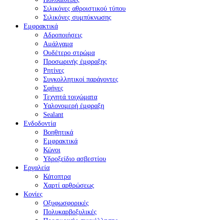
Σιλικόνες αθροιστικού τύπου
Σιλικόνες συμπύκνωσης
Εμφρακτικά
Αδροποιήσεις
Αμάλγαμα
Ουδέτερο στρώμα
Προσωρινής έμφραξης
Ρητίνες
Συγκολλητικοί παράγοντες
Σφήνες
Τεχνητά τοιχώματα
Υαλονομερή έμφραξη
Sealant
Ενδοδοντία
Βοηθητικά
Εμφρακτικά
Κώνοι
Υδροξείδιο ασβεστίου
Εργαλεία
Κάτοπτρα
Χαρτί αρθρώσεως
Κονίες
Οξυφωσφορικές
Πολυκαρβοξυλικές