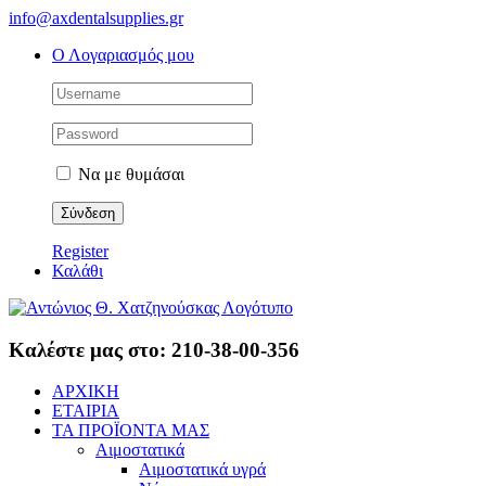
Skip
info@axdentalsupplies.gr
to
Ο Λογαριασμός μου
content
Να με θυμάσαι
Register
Καλάθι
Καλέστε μας στο: 210-38-00-356
ΑΡΧΙΚΗ
ΕΤΑΙΡΙΑ
ΤΑ ΠΡΟΪΟΝΤΑ ΜΑΣ
Αιμοστατικά
Αιμοστατικά υγρά