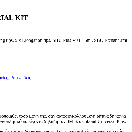
IAL KIT
ing tips, 5 x Elongation tips, SBU Plus Vial 1,5ml, SBU Etchant 3ml
νίες
,
Ρητινώδεις
μοποιηθεί τόσο μόνη της, σαν αυτοσυγκολλούμενη ρητινώδη κονία
συγκολλητικό παράγοντα δηλαδή τον 3M Scotchbond Universal Plus.
ρία και την δυσκολία της επιλογής από πολλές ρητινώδεις κονίες