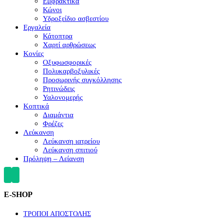
Εμφρακτικά
Κώνοι
Υδροξείδιο ασβεστίου
Εργαλεία
Κάτοπτρα
Χαρτί αρθρώσεως
Κονίες
Οξυφωσφορικές
Πολυκαρβοξυλικές
Προσωρινής συγκόλλησης
Ρητινώδεις
Υαλονομερής
Κοπτικά
Διαμάντια
Φρέζες
Λεύκανση
Λεύκανση ιατρείου
Λεύκανση σπιτιού
Πρόληψη – Λείανση
E-SHOP
ΤΡΟΠΟΙ ΑΠΟΣΤΟΛΗΣ