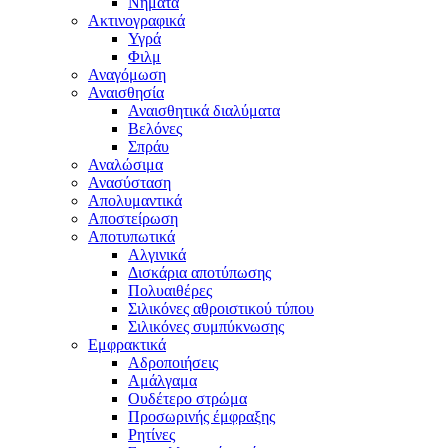
Νήματα
Ακτινογραφικά
Υγρά
Φιλμ
Αναγόμωση
Αναισθησία
Αναισθητικά διαλύματα
Βελόνες
Σπράυ
Αναλώσιμα
Ανασύσταση
Απολυμαντικά
Αποστείρωση
Αποτυπωτικά
Αλγινικά
Δισκάρια αποτύπωσης
Πολυαιθέρες
Σιλικόνες αθροιστικού τύπου
Σιλικόνες συμπύκνωσης
Εμφρακτικά
Αδροποιήσεις
Αμάλγαμα
Ουδέτερο στρώμα
Προσωρινής έμφραξης
Ρητίνες