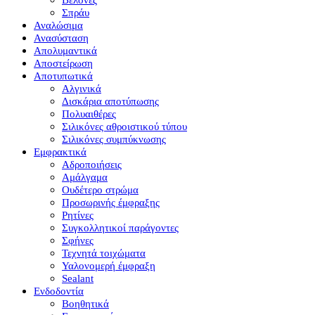
Βελόνες
Σπράυ
Αναλώσιμα
Ανασύσταση
Απολυμαντικά
Αποστείρωση
Αποτυπωτικά
Αλγινικά
Δισκάρια αποτύπωσης
Πολυαιθέρες
Σιλικόνες αθροιστικού τύπου
Σιλικόνες συμπύκνωσης
Εμφρακτικά
Αδροποιήσεις
Αμάλγαμα
Ουδέτερο στρώμα
Προσωρινής έμφραξης
Ρητίνες
Συγκολλητικοί παράγοντες
Σφήνες
Τεχνητά τοιχώματα
Υαλονομερή έμφραξη
Sealant
Ενδοδοντία
Βοηθητικά