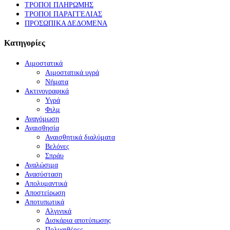
ΤΡΟΠΟΙ ΠΛΗΡΩΜΗΣ
ΤΡΟΠΟΙ ΠΑΡΑΓΓΕΛΙΑΣ
ΠΡΟΣΩΠΙΚΑ ΔΕΔΟΜΕΝΑ
Κατηγορίες
Αιμοστατικά
Αιμοστατικά υγρά
Νήματα
Ακτινογραφικά
Υγρά
Φιλμ
Αναγόμωση
Αναισθησία
Αναισθητικά διαλύματα
Βελόνες
Σπράυ
Αναλώσιμα
Ανασύσταση
Απολυμαντικά
Αποστείρωση
Αποτυπωτικά
Αλγινικά
Δισκάρια αποτύπωσης
Πολυαιθέρες