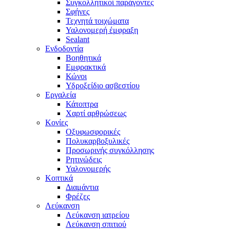
Συγκολλητικοί παράγοντες
Σφήνες
Τεχνητά τοιχώματα
Υαλονομερή έμφραξη
Sealant
Ενδοδοντία
Βοηθητικά
Εμφρακτικά
Κώνοι
Υδροξείδιο ασβεστίου
Εργαλεία
Κάτοπτρα
Χαρτί αρθρώσεως
Κονίες
Οξυφωσφορικές
Πολυκαρβοξυλικές
Προσωρινής συγκόλλησης
Ρητινώδεις
Υαλονομερής
Κοπτικά
Διαμάντια
Φρέζες
Λεύκανση
Λεύκανση ιατρείου
Λεύκανση σπιτιού