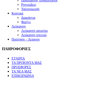
Προσωρινής συγκόλλησης
Ρητινώδεις
Υαλονομερής
Κοπτικά
Διαμάντια
Φρέζες
Λεύκανση
Λεύκανση ιατρείου
Λεύκανση σπιτιού
Πρόληψη – Λείανση
ΠΛΗΡΟΦΟΡΙΕΣ
ΕΤΑΙΡΙΑ
ΤΑ ΠΡΟΪΟΝΤΑ ΜΑΣ
ΠΡΟΣΦΟΡΕΣ
ΤΑ ΝΕΑ ΜΑΣ
ΕΠΙΚΟΙΝΩΝΙΑ