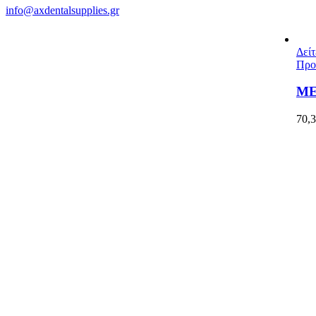
info@axdentalsupplies.gr
Δείτ
Προ
M
70,