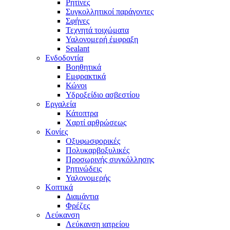
Ρητίνες
Συγκολλητικοί παράγοντες
Σφήνες
Τεχνητά τοιχώματα
Υαλονομερή έμφραξη
Sealant
Ενδοδοντία
Βοηθητικά
Εμφρακτικά
Κώνοι
Υδροξείδιο ασβεστίου
Εργαλεία
Κάτοπτρα
Χαρτί αρθρώσεως
Κονίες
Οξυφωσφορικές
Πολυκαρβοξυλικές
Προσωρινής συγκόλλησης
Ρητινώδεις
Υαλονομερής
Κοπτικά
Διαμάντια
Φρέζες
Λεύκανση
Λεύκανση ιατρείου