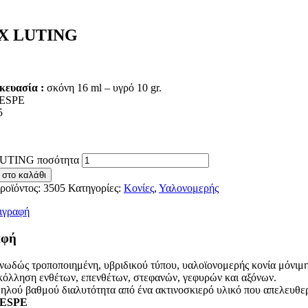
X LUTING
κευασία :
σκόνη 16 ml – υγρό 10 gr.
ESPE
5
UTING ποσότητα
 στο καλάθι
ροϊόντος:
3505
Κατηγορίες:
Κονίες
,
Υαλονομερής
ιγραφή
αφή
νωδώς τροποποιημένη, υβριδικού τύπου, υαλοϊονομερής κονία μόνιμη
κόλληση ενθέτων, επενθέτων, στεφανών, γεφυρών και αξόνων.
ηλού βαθμού διαλυτότητα από ένα ακτινοσκιερό υλικό που απελευθε
 ESPE