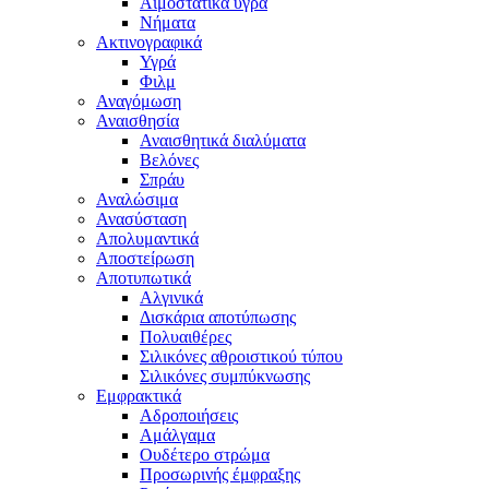
Αιμοστατικά υγρά
Νήματα
Ακτινογραφικά
Υγρά
Φιλμ
Αναγόμωση
Αναισθησία
Αναισθητικά διαλύματα
Βελόνες
Σπράυ
Αναλώσιμα
Ανασύσταση
Απολυμαντικά
Αποστείρωση
Αποτυπωτικά
Αλγινικά
Δισκάρια αποτύπωσης
Πολυαιθέρες
Σιλικόνες αθροιστικού τύπου
Σιλικόνες συμπύκνωσης
Εμφρακτικά
Αδροποιήσεις
Αμάλγαμα
Ουδέτερο στρώμα
Προσωρινής έμφραξης