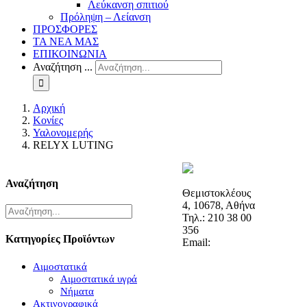
Λεύκανση σπιτιού
Πρόληψη – Λείανση
ΠΡΟΣΦΟΡΕΣ
ΤΑ ΝΕΑ ΜΑΣ
ΕΠΙΚΟΙΝΩΝΙΑ
Αναζήτηση ...
Αρχική
Κονίες
Υαλονομερής
RELYX LUTING
Αναζήτηση
Θεμιστοκλέους
4, 10678, Αθήνα
Τηλ.: 210 38 00
356
Κατηγορίες Προϊόντων
Email:
Αιμοστατικά
Αιμοστατικά υγρά
Νήματα
Ακτινογραφικά