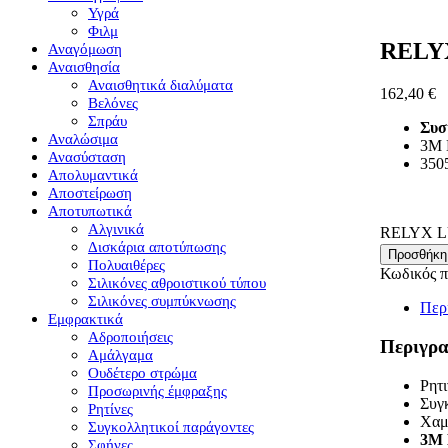
Υγρά
Φιλμ
RELY
Αναγόμωση
Αναισθησία
Αναισθητικά διαλύματα
162,40
€
Βελόνες
Σπράυ
Συσ
Αναλώσιμα
3M 
Ανασύσταση
350
Απολυμαντικά
Αποστείρωση
Αποτυπωτικά
Αλγινικά
RELYX L
Δισκάρια αποτύπωσης
Προσθήκη
Πολυαιθέρες
Κωδικός π
Σιλικόνες αθροιστικού τύπου
Σιλικόνες συμπύκνωσης
Περ
Εμφρακτικά
Αδροποιήσεις
Περιγρ
Αμάλγαμα
Ουδέτερο στρώμα
Ρητι
Προσωρινής έμφραξης
Συγ
Ρητίνες
Χαμ
Συγκολλητικοί παράγοντες
3M
Σφήνες