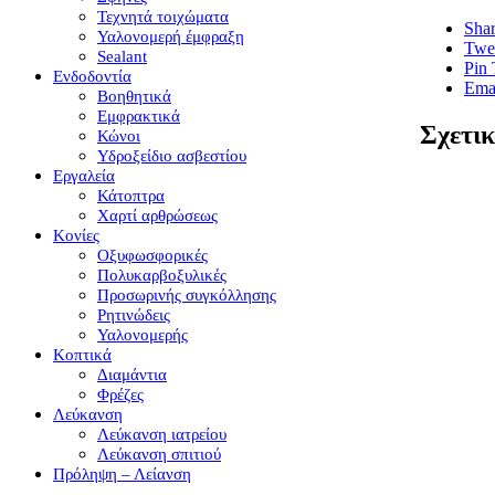
Τεχνητά τοιχώματα
Sha
Υαλονομερή έμφραξη
Twee
Sealant
Pin 
Ενδοδοντία
Emai
Βοηθητικά
Εμφρακτικά
Σχετικ
Κώνοι
Υδροξείδιο ασβεστίου
Εργαλεία
Κάτοπτρα
Χαρτί αρθρώσεως
Κονίες
Οξυφωσφορικές
Πολυκαρβοξυλικές
Προσωρινής συγκόλλησης
Ρητινώδεις
Υαλονομερής
Κοπτικά
Διαμάντια
Φρέζες
Λεύκανση
Λεύκανση ιατρείου
Λεύκανση σπιτιού
Πρόληψη – Λείανση