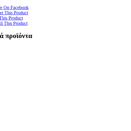
re On Facebook
t This Product
This Product
l This Product
ά προϊόντα