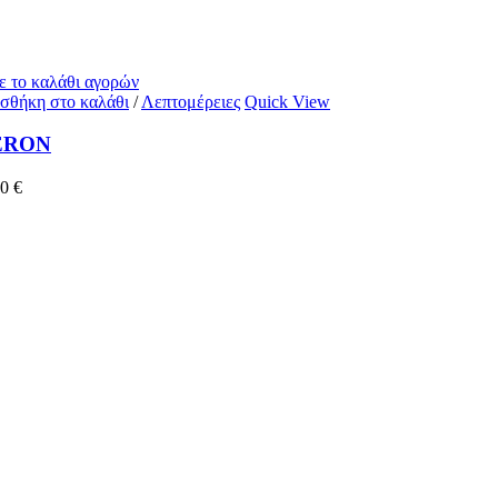
ε το καλάθι αγορών
σθήκη στο καλάθι
/
Λεπτομέρειες
Quick View
ERON
30
€