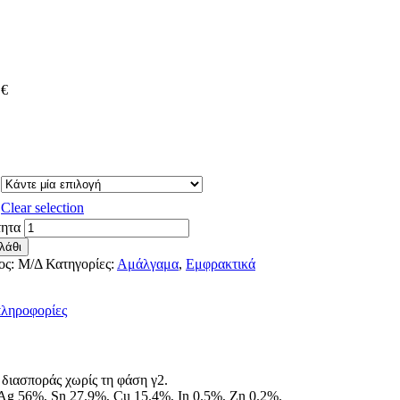
E
0
€
Clear selection
ητα
λάθι
ος:
Μ/Δ
Κατηγορίες:
Αμάλγαμα
,
Εμφρακτικά
πληροφορίες
διασποράς χωρίς τη φάση γ2.
g 56%, Sn 27.9%, Cu 15.4%, In 0.5%, Zn 0.2%.