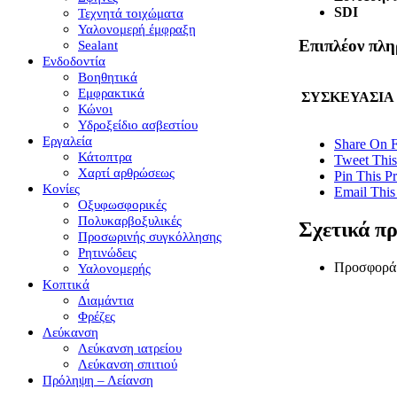
SDI
Τεχνητά τοιχώματα
Υαλονομερή έμφραξη
Επιπλέον πλη
Sealant
Ενδοδοντία
Βοηθητικά
Εμφρακτικά
ΣΥΣΚΕΥΑΣΙΑ
Κώνοι
Υδροξείδιο ασβεστίου
Εργαλεία
Share On 
Κάτοπτρα
Tweet This
Χαρτί αρθρώσεως
Pin This P
Κονίες
Email This
Οξυφωσφορικές
Πολυκαρβοξυλικές
Σχετικά π
Προσωρινής συγκόλλησης
Ρητινώδεις
Προσφορά
Υαλονομερής
Κοπτικά
Διαμάντια
Φρέζες
Λεύκανση
Λεύκανση ιατρείου
Λεύκανση σπιτιού
Πρόληψη – Λείανση