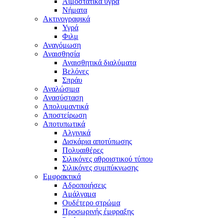
Αιμοστατικά υγρά
Νήματα
Ακτινογραφικά
Υγρά
Φιλμ
Αναγόμωση
Αναισθησία
Αναισθητικά διαλύματα
Βελόνες
Σπράυ
Αναλώσιμα
Ανασύσταση
Απολυμαντικά
Αποστείρωση
Αποτυπωτικά
Αλγινικά
Δισκάρια αποτύπωσης
Πολυαιθέρες
Σιλικόνες αθροιστικού τύπου
Σιλικόνες συμπύκνωσης
Εμφρακτικά
Αδροποιήσεις
Αμάλγαμα
Ουδέτερο στρώμα
Προσωρινής έμφραξης