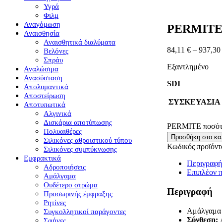
Υγρά
Φιλμ
Αναγόμωση
PERMIT
Αναισθησία
Αναισθητικά διαλύματα
84,11
€
–
937,3
Βελόνες
Σπράυ
Εξαντλημένο
Αναλώσιμα
Ανασύσταση
SDI
Απολυμαντικά
Αποστείρωση
ΣΥΣΚΕΥΑΣΙΑ
Αποτυπωτικά
Αλγινικά
Δισκάρια αποτύπωσης
PERMITE ποσότ
Πολυαιθέρες
Προσθήκη στο κα
Σιλικόνες αθροιστικού τύπου
Κωδικός προϊόντ
Σιλικόνες συμπύκνωσης
Εμφρακτικά
Περιγραφή
Αδροποιήσεις
Επιπλέον 
Αμάλγαμα
Ουδέτερο στρώμα
Περιγραφή
Προσωρινής έμφραξης
Ρητίνες
Αμάλγαμα 
Συγκολλητικοί παράγοντες
Σύνθεση:
A
Σφήνες