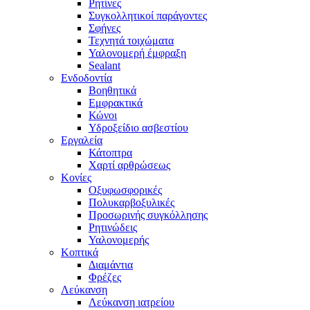
Ρητίνες
Συγκολλητικοί παράγοντες
Σφήνες
Τεχνητά τοιχώματα
Υαλονομερή έμφραξη
Sealant
Ενδοδοντία
Βοηθητικά
Εμφρακτικά
Κώνοι
Υδροξείδιο ασβεστίου
Εργαλεία
Κάτοπτρα
Χαρτί αρθρώσεως
Κονίες
Οξυφωσφορικές
Πολυκαρβοξυλικές
Προσωρινής συγκόλλησης
Ρητινώδεις
Υαλονομερής
Κοπτικά
Διαμάντια
Φρέζες
Λεύκανση
Λεύκανση ιατρείου