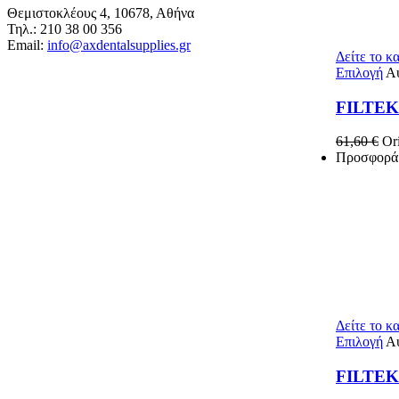
Θεμιστοκλέους 4, 10678, Αθήνα
Τηλ.: 210 38 00 356
Email:
info@axdentalsupplies.gr
Δείτε το κ
Επιλογή
Αυ
FILTE
61,60
€
Ori
Προσφορά
Δείτε το κ
Επιλογή
Αυ
FILTEK