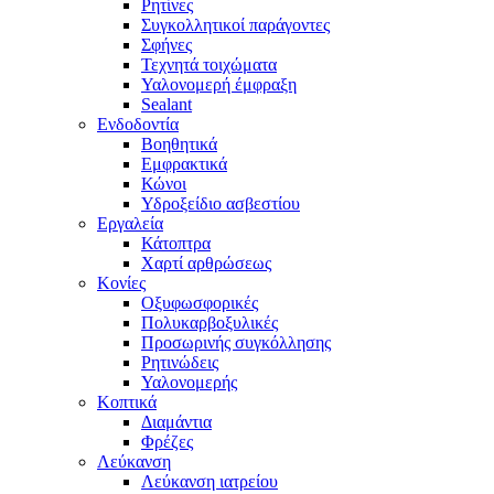
Ρητίνες
Συγκολλητικοί παράγοντες
Σφήνες
Τεχνητά τοιχώματα
Υαλονομερή έμφραξη
Sealant
Ενδοδοντία
Βοηθητικά
Εμφρακτικά
Κώνοι
Υδροξείδιο ασβεστίου
Εργαλεία
Κάτοπτρα
Χαρτί αρθρώσεως
Κονίες
Οξυφωσφορικές
Πολυκαρβοξυλικές
Προσωρινής συγκόλλησης
Ρητινώδεις
Υαλονομερής
Κοπτικά
Διαμάντια
Φρέζες
Λεύκανση
Λεύκανση ιατρείου