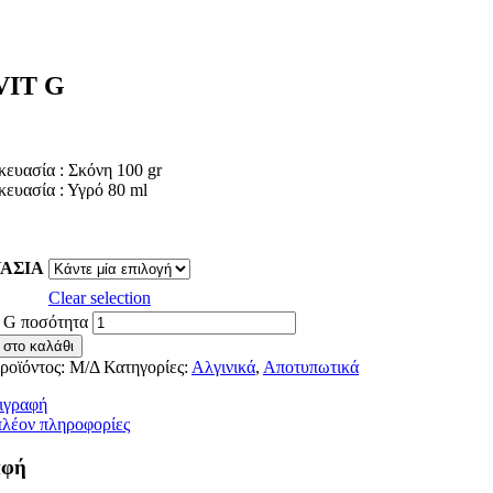
VIT G
ευασία : Σκόνη 100 gr
κευασία : Υγρό 80 ml
ΑΣΙΑ
Clear selection
G ποσότητα
 στο καλάθι
ροϊόντος:
Μ/Δ
Κατηγορίες:
Αλγινικά
,
Αποτυπωτικά
ιγραφή
πλέον πληροφορίες
αφή