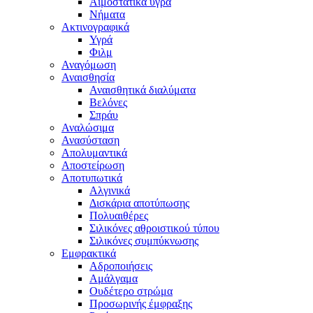
Αιμοστατικά υγρά
Νήματα
Ακτινογραφικά
Υγρά
Φιλμ
Αναγόμωση
Αναισθησία
Αναισθητικά διαλύματα
Βελόνες
Σπράυ
Αναλώσιμα
Ανασύσταση
Απολυμαντικά
Αποστείρωση
Αποτυπωτικά
Αλγινικά
Δισκάρια αποτύπωσης
Πολυαιθέρες
Σιλικόνες αθροιστικού τύπου
Σιλικόνες συμπύκνωσης
Εμφρακτικά
Αδροποιήσεις
Αμάλγαμα
Ουδέτερο στρώμα
Προσωρινής έμφραξης