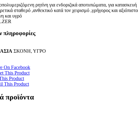
οπολυμεριζόμενη ρητίνη για ενδοριζικά αποτυπώματα, για κατασκευ
ρετικά σταθερό ,ανθεκτικό κατά τον χειρισμό ,γρήγορος και αξιόπιστ
νη και υγρό
LZER
ν πληροφορίες
ΑΣΙΑ
ΣΚΟΝΗ, ΥΓΡΟ
re On Facebook
t This Product
This Product
l This Product
ά προϊόντα