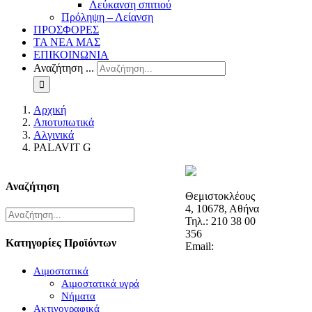
Λεύκανση σπιτιού
Πρόληψη – Λείανση
ΠΡΟΣΦΟΡΕΣ
ΤΑ ΝΕΑ ΜΑΣ
ΕΠΙΚΟΙΝΩΝΙΑ
Αναζήτηση ...
Αρχική
Αποτυπωτικά
Αλγινικά
PALAVIT G
Αναζήτηση
Θεμιστοκλέους
4, 10678, Αθήνα
Τηλ.: 210 38 00
356
Κατηγορίες Προϊόντων
Email:
Αιμοστατικά
Αιμοστατικά υγρά
Νήματα
Ακτινογραφικά