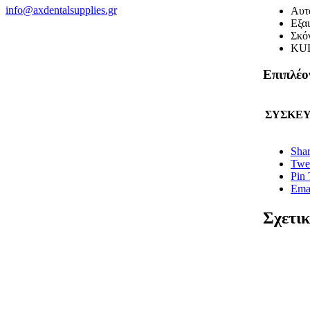
info@axdentalsupplies.gr
Αυτ
Εξαι
Σκό
KU
Επιπλέο
ΣΥΣΚΕΥ
Sha
Twee
Pin 
Emai
Σχετικ