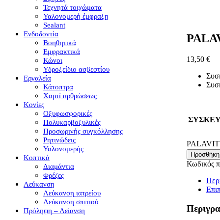
Τεχνητά τοιχώματα
Υαλονομερή έμφραξη
Sealant
Ενδοδοντία
PALA
Βοηθητικά
Εμφρακτικά
13,50
€
Κώνοι
Υδροξείδιο ασβεστίου
Συσκ
Εργαλεία
Συσ
Κάτοπτρα
Χαρτί αρθρώσεως
Κονίες
Οξυφωσφορικές
ΣΥΣΚΕΥ
Πολυκαρβοξυλικές
Προσωρινής συγκόλλησης
Ρητινώδεις
PALAVIT 
Υαλονομερής
Προσθήκη
Κοπτικά
Κωδικός π
Διαμάντια
Φρέζες
Περ
Λεύκανση
Επι
Λεύκανση ιατρείου
Λεύκανση σπιτιού
Περιγρ
Πρόληψη – Λείανση