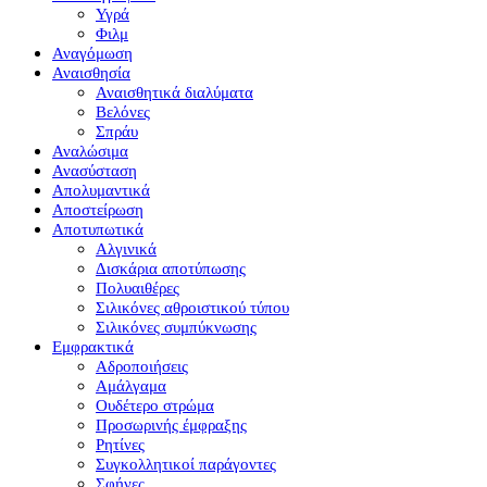
Υγρά
Φιλμ
Αναγόμωση
Αναισθησία
Αναισθητικά διαλύματα
Βελόνες
Σπράυ
Αναλώσιμα
Ανασύσταση
Απολυμαντικά
Αποστείρωση
Αποτυπωτικά
Αλγινικά
Δισκάρια αποτύπωσης
Πολυαιθέρες
Σιλικόνες αθροιστικού τύπου
Σιλικόνες συμπύκνωσης
Εμφρακτικά
Αδροποιήσεις
Αμάλγαμα
Ουδέτερο στρώμα
Προσωρινής έμφραξης
Ρητίνες
Συγκολλητικοί παράγοντες
Σφήνες