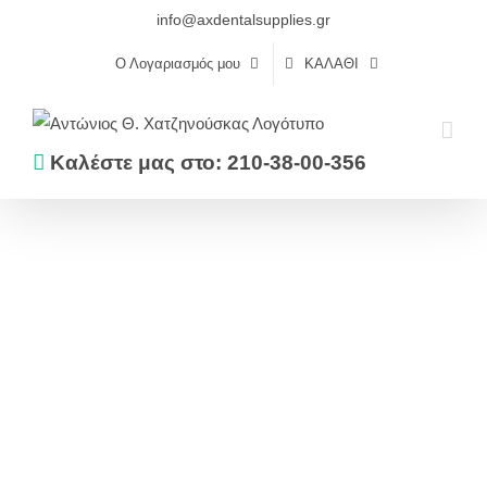
Skip
info@axdentalsupplies.gr
to
Ο Λογαριασμός μου
ΚΑΛΆΘΙ
content
Καλέστε μας στο: 210-38-00-356
Αρχική
Αναλώσιμα
MAΣΚΕΣ FFP2 KN95