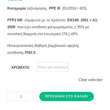
Κατηγορία
ταξινόμησης
PPE III
(EU2016 / 425).
FFP2 NR
σύμφωνα με το πρότυπο
EN149: 2001 + A1:
2009
που έχει απόδοση φιλτραρίσματος ≥ 95% με
συνολική διαρροή στο εσωτερικό (TIL) ≤8%.
Ηλεκτροστατική διήθηση βαμβακιού υψηλής
απόδοσης
PM2.5
.
ΧΡΩΜΑΤΑ
Clear selection
ΠΡΟΣΘΉΚΗ ΣΤΟ ΚΑΛΆΘΙ
MAΣΚΕΣ
FFP2