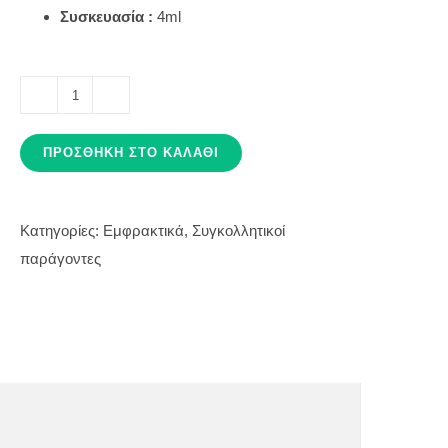
Συσκευασία :
4ml
GLUMA
SELF
ΠΡΟΣΘΉΚΗ ΣΤΟ ΚΑΛΆΘΙ
ETCH
ποσότητα
Κατηγορίες:
Εμφρακτικά
,
Συγκολλητικοί
παράγοντες