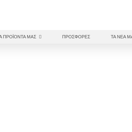
Α ΠΡΟΪΟΝΤΑ ΜΑΣ
ΠΡΟΣΦΟΡΕΣ
ΤΑ ΝΕΑ Μ
Αρχική
Εμφρακτικά
Συγκολλητικοί παράγοντες
GLUMA SELF ETCH