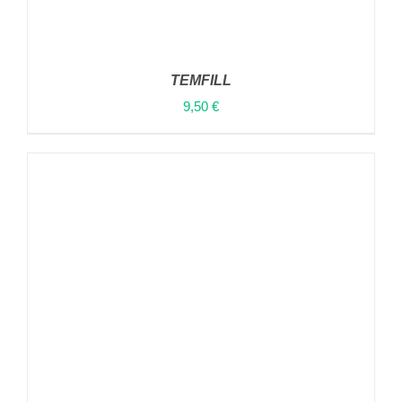
TEMFILL
9,50
€
ΠΡΟΣΘΉΚΗ ΣΤΟ ΚΑΛΆΘΙ
/
ΛΕΠΤΟΜΈΡΕΙΕΣ