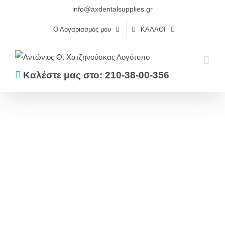
Skip
info@axdentalsupplies.gr
to
Ο Λογαριασμός μου
ΚΑΛΆΘΙ
content
Καλέστε μας στο: 210-38-00-356
Αρχική
Εμφρακτικά
Ρητίνες
FILTEK P60