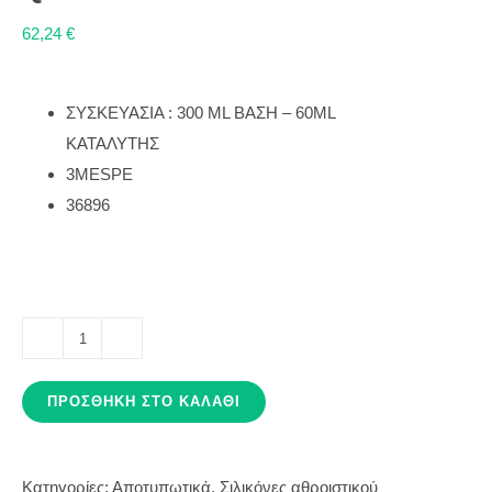
62,24
€
ΣΥΣΚΕΥΑΣΙΑ : 300 ML ΒΑΣΗ – 60ML
ΚΑΤΑΛΥΤΗΣ
3ΜESPE
36896
EXPRESS
XT
ΠΡΟΣΘΉΚΗ ΣΤΟ ΚΑΛΆΘΙ
PENTA
H
QUICK
Κατηγορίες:
Αποτυπωτικά
,
Σιλικόνες αθροιστικού