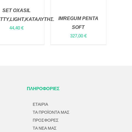
SET OXASIL
IMREGUM PENTA
TTY,LIGHT,ΚΑΤΑΛΥΤΗΣ.
ΠΡΟΣΘΉΚΗ ΣΤΟ
ΚΑΛΆΘΙ
/
QUICK
SOFT
44,40
€
VIEW
ΠΡΟΣΘΉΚΗ ΣΤΟ
327,00
€
ΚΑΛΆΘΙ
/
QUICK
VIEW
ΠΛΗΡΟΦΟΡΙΕΣ
ΕΤΑΙΡΙΑ
ΤΑ ΠΡΟΪΟΝΤΑ ΜΑΣ
ΠΡΟΣΦΟΡΕΣ
ΤΑ ΝΕΑ ΜΑΣ