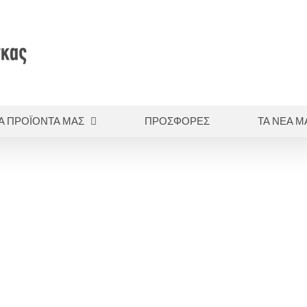
Α ΠΡΟΪΟΝΤΑ ΜΑΣ
ΠΡΟΣΦΟΡΕΣ
ΤΑ ΝΕΑ Μ
ή
Αποτυπωτικά
Σιλικόνες αθροιστικού τύπου
EXPRESS XT PENTA H 