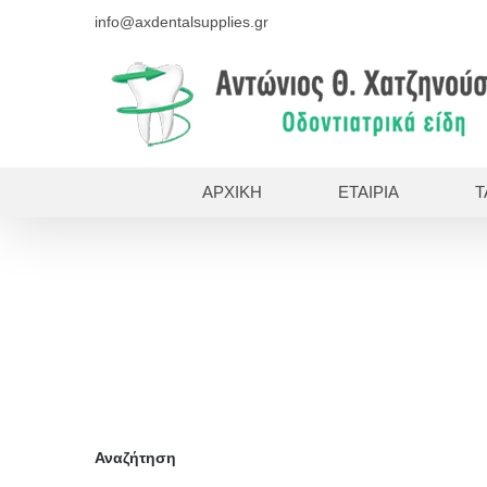
Skip
info@axdentalsupplies.gr
to
content
ΑΡΧΙΚΗ
ΕΤΑΙΡΙΑ
Τ
Αρχικ
Αναζήτηση