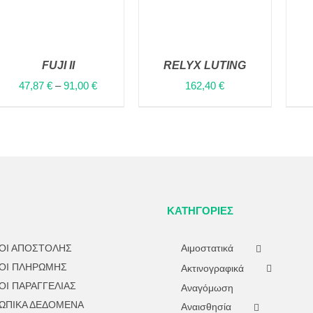
FUJI II
RELYX LUTING
47,87
€
–
91,00
€
162,40
€
ΠΡΟΣΘΉΚΗ ΣΤΟ
ΑΥΤΌ
ΕΠΙΛΟΓΉ
/
QUICK
ΚΑΛΆΘΙ
/
QUICK
ΤΟ
VIEW
VIEW
ΠΡΟΪΌΝ
ΈΧΕΙ
ΠΟΛΛΑΠΛΈΣ
ΠΑΡΑΛΛΑΓΈΣ.
ΟΙ
ΕΠΙΛΟΓΈΣ
ΜΠΟΡΟΎΝ
ΝΑ
ΚΑΤΗΓΟΡΊΕΣ
ΕΠΙΛΕΓΟΎΝ
ΣΤΗ
ΣΕΛΊΔΑ
ΟΙ ΑΠΟΣΤΟΛΗΣ
Αιμοστατικά
ΤΟΥ
ΟΙ ΠΛΗΡΩΜΗΣ
ΠΡΟΪΌΝΤΟΣ
Ακτινογραφικά
ΟΙ ΠΑΡΑΓΓΕΛΙΑΣ
Αναγόμωση
ΩΠΙΚΑ ΔΕΔΟΜΕΝΑ
Αναισθησία