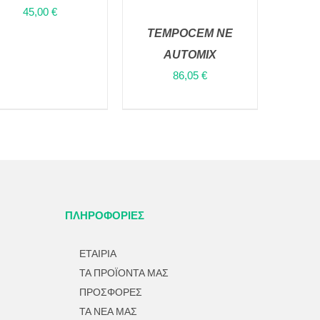
45,00
€
VIEW
TEMPOCEM NE
ΠΡΟΣΘΉΚΗ ΣΤΟ
AUTOMIX
ΚΑΛΆΘΙ
/
QUICK
86,05
€
VIEW
ΠΛΗΡΟΦΟΡΙΕΣ
ΕΤΑΙΡΙΑ
ΤΑ ΠΡΟΪΟΝΤΑ ΜΑΣ
ΠΡΟΣΦΟΡΕΣ
ΤΑ ΝΕΑ ΜΑΣ