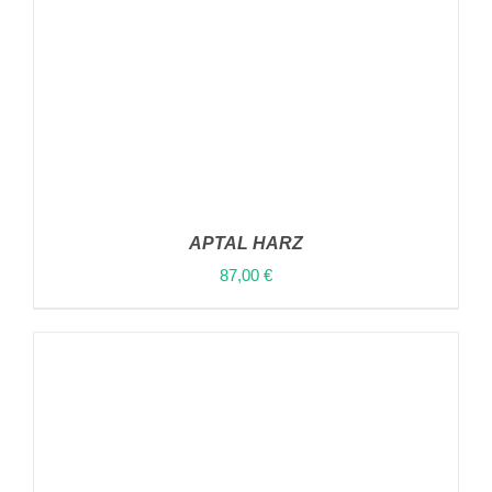
APTAL HARZ
87,00
€
ΠΡΟΣΘΉΚΗ ΣΤΟ ΚΑΛΆΘΙ
/
ΛΕΠΤΟΜΈΡΕΙΕΣ