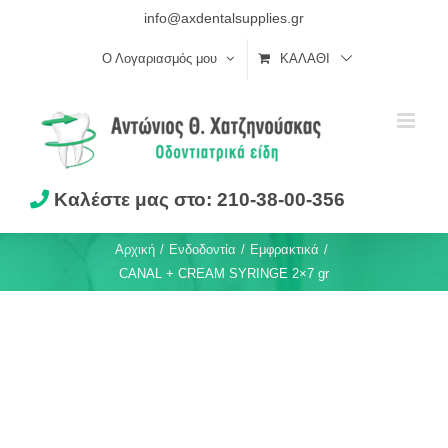
Skip
info@axdentalsupplies.gr
to
Ο Λογαριασμός μου
ΚΑΛΆΘΙ
content
Καλέστε μας στο: 210-38-00-356
Αρχική
Ενδοδοντία
Εμφρακτικά
CANAL + CREAM SYRINGE 2×7 gr