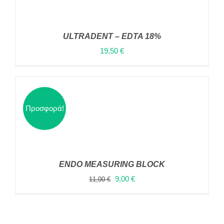
ULTRADENT – EDTA 18%
19,50
€
ΠΡΟΣΘΉΚΗ ΣΤΟ ΚΑΛΆΘΙ
/
ΛΕΠΤΟΜΈΡΕΙΕΣ
Προσφορά!
ENDO MEASURING BLOCK
ΠΡΟΣΘΉΚΗ ΣΤΟ
Original
Η
9,00
€
11,00
€
ΚΑΛΆΘΙ
/
price
τρέχουσα
ΛΕΠΤΟΜΈΡΕΙΕΣ
was:
τιμή
11,00 €.
είναι: