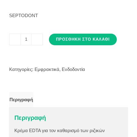
SEPTODONT
ΠΡΟΣΘΉΚΗ ΣΤΟ ΚΑΛΆΘΙ
CANAL
+
CREAM
SYRINGE
Κατηγορίες:
Εμφρακτικά
,
Ενδοδοντία
2x7
gr
ποσότητα
Περιγραφή
Περιγραφή
Κρέμα EDTA για τον καθαρισμό των ριζικών