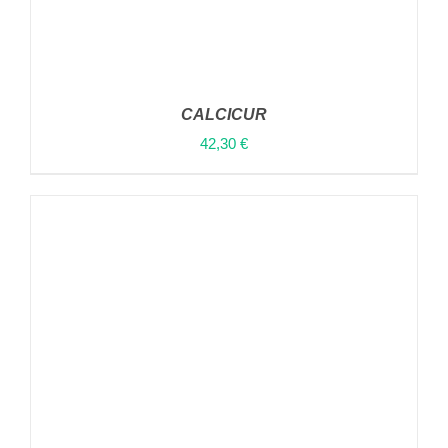
CALCICUR
42,30
€
ΠΡΟΣΘΉΚΗ ΣΤΟ ΚΑΛΆΘΙ
/
ΛΕΠΤΟΜΈΡΕΙΕΣ