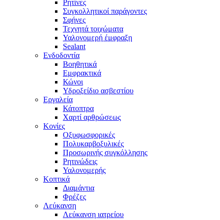
Ρητίνες
Συγκολλητικοί παράγοντες
Σφήνες
Τεχνητά τοιχώματα
Υαλονομερή έμφραξη
Sealant
Ενδοδοντία
Βοηθητικά
Εμφρακτικά
Κώνοι
Υδροξείδιο ασβεστίου
Εργαλεία
Κάτοπτρα
Χαρτί αρθρώσεως
Κονίες
Οξυφωσφορικές
Πολυκαρβοξυλικές
Προσωρινής συγκόλλησης
Ρητινώδεις
Υαλονομερής
Κοπτικά
Διαμάντια
Φρέζες
Λεύκανση
Λεύκανση ιατρείου