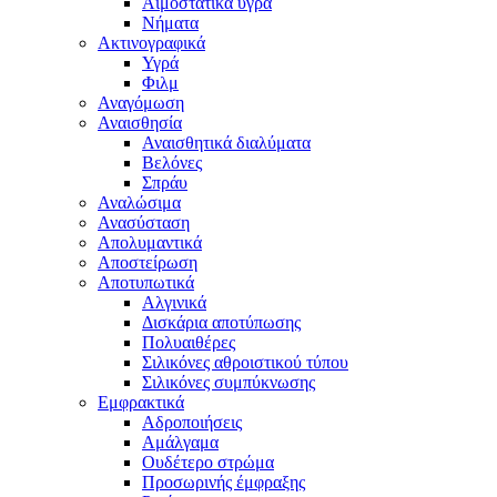
Αιμοστατικά υγρά
Νήματα
Ακτινογραφικά
Υγρά
Φιλμ
Αναγόμωση
Αναισθησία
Αναισθητικά διαλύματα
Βελόνες
Σπράυ
Αναλώσιμα
Ανασύσταση
Απολυμαντικά
Αποστείρωση
Αποτυπωτικά
Αλγινικά
Δισκάρια αποτύπωσης
Πολυαιθέρες
Σιλικόνες αθροιστικού τύπου
Σιλικόνες συμπύκνωσης
Εμφρακτικά
Αδροποιήσεις
Αμάλγαμα
Ουδέτερο στρώμα
Προσωρινής έμφραξης