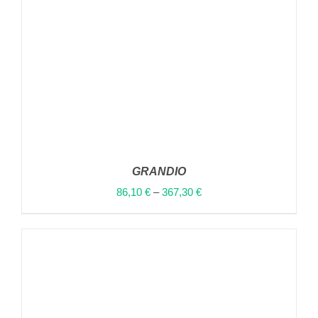
GRANDIO
86,10
€
–
367,30
€
ΑΥΤΌ
ΕΠΙΛΟΓΉ
/
ΤΟ
ΛΕΠΤΟΜΈΡΕΙΕΣ
ΠΡΟΪΌΝ
ΈΧΕΙ
ΠΟΛΛΑΠΛΈΣ
ΠΑΡΑΛΛΑΓΈΣ.
ΟΙ
ΕΠΙΛΟΓΈΣ
ΜΠΟΡΟΎΝ