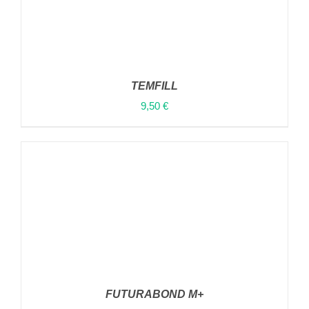
TEMFILL
9,50
€
ΠΡΟΣΘΉΚΗ ΣΤΟ ΚΑΛΆΘΙ
/
ΛΕΠΤΟΜΈΡΕΙΕΣ
FUTURABOND M+