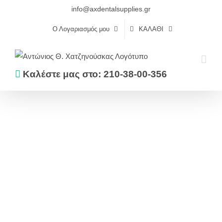
Skip
info@axdentalsupplies.gr
to
Ο Λογαριασμός μου
ΚΑΛΆΘΙ
content
Καλέστε μας στο: 210-38-00-356
Αρχική
Εμφρακτικά
Sealant
ΣΙΛΑΝΙΟ