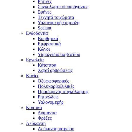
Ρητίνες
Συγκολλητικοί παράγοντες
Σφήνες
Τεχνητά τοιχώματα
Υαλονομερή έμφραξη
Sealant
Ενδοδοντία
Βοηθητικά
Εμφρακτικά
Κώνοι
Υδροξείδιο ασβεστίου
Εργαλεία
Κάτοπτρα
Χαρτί αρθρώσεως
Κονίες
Οξυφωσφορικές
Πολυκαρβοξυλικές
Προσωρινής συγκόλλησης
Ρητινώδεις
Υαλονομερής
Κοπτικά
Διαμάντια
Φρέζες
Λεύκανση
Λεύκανση ιατρείου