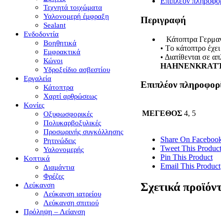
Επιπλέον πληροφο
Τεχνητά τοιχώματα
Υαλονομερή έμφραξη
Περιγραφή
Sealant
Ενδοδοντία
Κάτοπτρα Γερμανία
Βοηθητικά
• Tο κάτοπτρο έχε
Εμφρακτικά
• Διατίθενται σε α
Κώνοι
ΗΑΗΝΕΝΚRAT
Υδροξείδιο ασβεστίου
Εργαλεία
Επιπλέον πληροφορ
Κάτοπτρα
Χαρτί αρθρώσεως
Κονίες
ΜΕΓΕΘΟΣ
4, 5
Οξυφωσφορικές
Πολυκαρβοξυλικές
Προσωρινής συγκόλλησης
Share On Faceboo
Ρητινώδεις
Tweet This Produc
Υαλονομερής
Pin This Product
Κοπτικά
Email This Product
Διαμάντια
Φρέζες
Σχετικά προϊόν
Λεύκανση
Λεύκανση ιατρείου
Λεύκανση σπιτιού
Πρόληψη – Λείανση