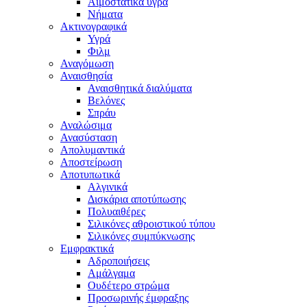
Αιμοστατικά υγρά
Νήματα
Ακτινογραφικά
Υγρά
Φιλμ
Αναγόμωση
Αναισθησία
Αναισθητικά διαλύματα
Βελόνες
Σπράυ
Αναλώσιμα
Ανασύσταση
Απολυμαντικά
Αποστείρωση
Αποτυπωτικά
Αλγινικά
Δισκάρια αποτύπωσης
Πολυαιθέρες
Σιλικόνες αθροιστικού τύπου
Σιλικόνες συμπύκνωσης
Εμφρακτικά
Αδροποιήσεις
Αμάλγαμα
Ουδέτερο στρώμα
Προσωρινής έμφραξης