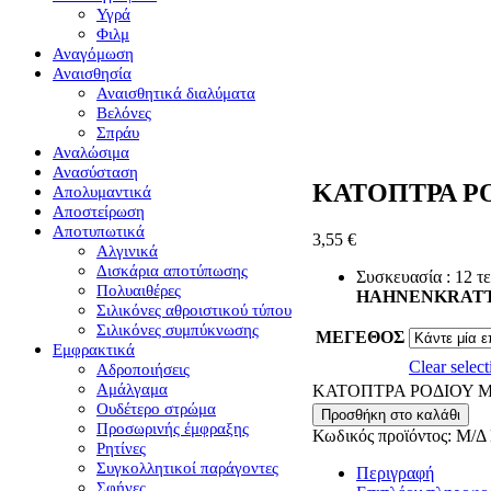
Υγρά
Φιλμ
Αναγόμωση
Αναισθησία
Αναισθητικά διαλύματα
Βελόνες
Σπράυ
Αναλώσιμα
Ανασύσταση
ΚΑΤΟΠΤΡΑ Ρ
Απολυμαντικά
Αποστείρωση
Αποτυπωτικά
3,55
€
Αλγινικά
Δισκάρια αποτύπωσης
Συσκευασία : 12 τ
Πολυαιθέρες
ΗΑΗΝΕΝΚRAT
Σιλικόνες αθροιστικού τύπου
Σιλικόνες συμπύκνωσης
ΜΕΓΕΘΟΣ
Εμφρακτικά
Clear select
Αδροποιήσεις
Αμάλγαμα
ΚΑΤΟΠΤΡΑ ΡΟΔΙΟΥ Μ
Ουδέτερο στρώμα
Προσθήκη στο καλάθι
Προσωρινής έμφραξης
Κωδικός προϊόντος:
Μ/Δ
Ρητίνες
Συγκολλητικοί παράγοντες
Περιγραφή
Σφήνες