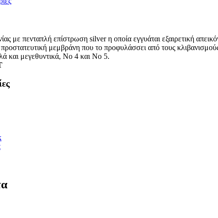
ρίες
ς με πενταπλή επίστρωση silver η οποία εγγυάται εξαιρετική απεικ
ι προστατευτική μεμβράνη που το προφυλάσσει από τους κλιβανισμούς
πλά και μεγεθυντικά, Νο 4 και Νο 5.
T
ίες
k
t
τα