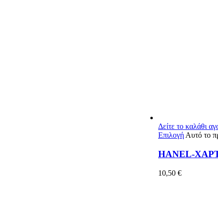
Δείτε το καλάθι α
Επιλογή
Αυτό το π
HANEL-ΧΑΡ
10,50
€