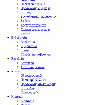
Ουδέτερο στρώμα
Προσωρινής έμφραξης
Ρητίνες
Συγκολλητικοί παράγοντες
Σφήνες
Τεχνητά τοιχώματα
Υαλονομερή έμφραξη
Sealant
Ενδοδοντία
Βοηθητικά
Εμφρακτικά
Κώνοι
Υδροξείδιο ασβεστίου
Εργαλεία
Κάτοπτρα
Χαρτί αρθρώσεως
Κονίες
Οξυφωσφορικές
Πολυκαρβοξυλικές
Προσωρινής συγκόλλησης
Ρητινώδεις
Υαλονομερής
Κοπτικά
Διαμάντια