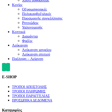
Χαρτί αρθρώσεως
Κονίες
Οξυφωσφορικές
Πολυκαρβοξυλικές
Προσωρινής συγκόλλησης
Ρητινώδεις
Υαλονομερής
Κοπτικά
Διαμάντια
Φρέζες
Λεύκανση
Λεύκανση ιατρείου
Λεύκανση σπιτιού
Πρόληψη – Λείανση
E-SHOP
ΤΡΟΠΟΙ ΑΠΟΣΤΟΛΗΣ
ΤΡΟΠΟΙ ΠΛΗΡΩΜΗΣ
ΤΡΟΠΟΙ ΠΑΡΑΓΓΕΛΙΑΣ
ΠΡΟΣΩΠΙΚΑ ΔΕΔΟΜΕΝΑ
Κατηγορίες