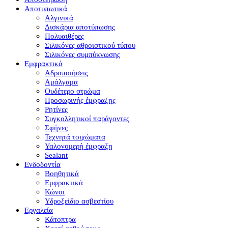
Αποτυπωτικά
Αλγινικά
Δισκάρια αποτύπωσης
Πολυαιθέρες
Σιλικόνες αθροιστικού τύπου
Σιλικόνες συμπύκνωσης
Εμφρακτικά
Αδροποιήσεις
Αμάλγαμα
Ουδέτερο στρώμα
Προσωρινής έμφραξης
Ρητίνες
Συγκολλητικοί παράγοντες
Σφήνες
Τεχνητά τοιχώματα
Υαλονομερή έμφραξη
Sealant
Ενδοδοντία
Βοηθητικά
Εμφρακτικά
Κώνοι
Υδροξείδιο ασβεστίου
Εργαλεία
Κάτοπτρα