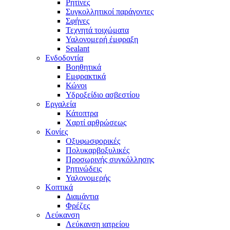
Ρητίνες
Συγκολλητικοί παράγοντες
Σφήνες
Τεχνητά τοιχώματα
Υαλονομερή έμφραξη
Sealant
Ενδοδοντία
Βοηθητικά
Εμφρακτικά
Κώνοι
Υδροξείδιο ασβεστίου
Εργαλεία
Κάτοπτρα
Χαρτί αρθρώσεως
Κονίες
Οξυφωσφορικές
Πολυκαρβοξυλικές
Προσωρινής συγκόλλησης
Ρητινώδεις
Υαλονομερής
Κοπτικά
Διαμάντια
Φρέζες
Λεύκανση
Λεύκανση ιατρείου