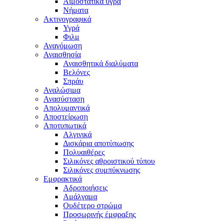
Αιμοστατικά υγρά
Νήματα
Ακτινογραφικά
Υγρά
Φιλμ
Αναγόμωση
Αναισθησία
Αναισθητικά διαλύματα
Βελόνες
Σπράυ
Αναλώσιμα
Ανασύσταση
Απολυμαντικά
Αποστείρωση
Αποτυπωτικά
Αλγινικά
Δισκάρια αποτύπωσης
Πολυαιθέρες
Σιλικόνες αθροιστικού τύπου
Σιλικόνες συμπύκνωσης
Εμφρακτικά
Αδροποιήσεις
Αμάλγαμα
Ουδέτερο στρώμα
Προσωρινής έμφραξης