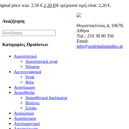
iginal price was: 2,50 €.
2,20
€
Η τρέχουσα τιμή είναι: 2,20 €.
Αναζήτηση
Θεμιστοκλέους 4, 10678,
Αθήνα
Τηλ.: 210 38 00 356
Email:
Κατηγορίες Προϊόντων
info@axdentalsupplies.gr
Αιμοστατικά
Αιμοστατικά υγρά
Νήματα
Ακτινογραφικά
Υγρά
Φιλμ
Αναγόμωση
Αναισθησία
Αναισθητικά διαλύματα
Βελόνες
Σπράυ
Αναλώσιμα
Ανασύσταση
Απολυμαντικά
Αποστείρωση