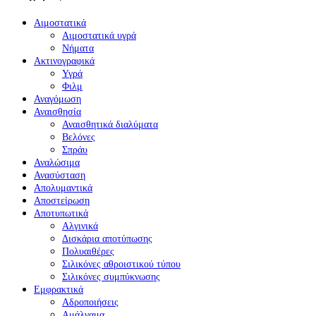
Αιμοστατικά
Αιμοστατικά υγρά
Νήματα
Ακτινογραφικά
Υγρά
Φιλμ
Αναγόμωση
Αναισθησία
Αναισθητικά διαλύματα
Βελόνες
Σπράυ
Αναλώσιμα
Ανασύσταση
Απολυμαντικά
Αποστείρωση
Αποτυπωτικά
Αλγινικά
Δισκάρια αποτύπωσης
Πολυαιθέρες
Σιλικόνες αθροιστικού τύπου
Σιλικόνες συμπύκνωσης
Εμφρακτικά
Αδροποιήσεις
Αμάλγαμα