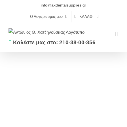
Skip
info@axdentalsupplies.gr
to
Ο Λογαριασμός μου
ΚΑΛΆΘΙ
content
Καλέστε μας στο: 210-38-00-356
Αρχική
Κοπτικά
Διαμάντια
ΔΙΑΜΑΝΤΙΑ