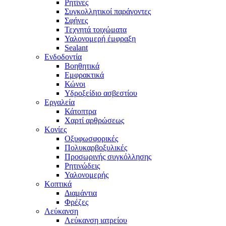
Ρητίνες
Συγκολλητικοί παράγοντες
Σφήνες
Τεχνητά τοιχώματα
Υαλονομερή έμφραξη
Sealant
Ενδοδοντία
Βοηθητικά
Εμφρακτικά
Κώνοι
Υδροξείδιο ασβεστίου
Εργαλεία
Κάτοπτρα
Χαρτί αρθρώσεως
Κονίες
Οξυφωσφορικές
Πολυκαρβοξυλικές
Προσωρινής συγκόλλησης
Ρητινώδεις
Υαλονομερής
Κοπτικά
Διαμάντια
Φρέζες
Λεύκανση
Λεύκανση ιατρείου