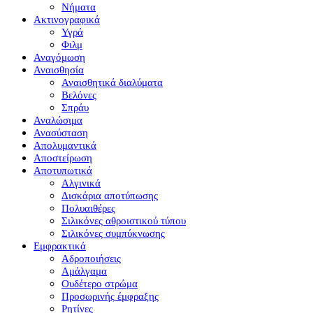
Νήματα
Ακτινογραφικά
Υγρά
Φιλμ
Αναγόμωση
Αναισθησία
Αναισθητικά διαλύματα
Βελόνες
Σπράυ
Αναλώσιμα
Ανασύσταση
Απολυμαντικά
Αποστείρωση
Αποτυπωτικά
Αλγινικά
Δισκάρια αποτύπωσης
Πολυαιθέρες
Σιλικόνες αθροιστικού τύπου
Σιλικόνες συμπύκνωσης
Εμφρακτικά
Αδροποιήσεις
Αμάλγαμα
Ουδέτερο στρώμα
Προσωρινής έμφραξης
Ρητίνες