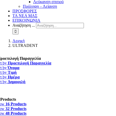
Λεύκανση σπιτιού
Πρόληψη – Λείανση
ΠΡΟΣΦΟΡΕΣ
ΤΑ ΝΕΑ ΜΑΣ
ΕΠΙΚΟΙΝΩΝΙΑ
Αναζήτηση ...
Αρχική
ULTRADENT
ροεπιλογή Παραγγελία
rt by
Προεπιλογή Παραγγελία
rt by
Όνομα
rt by
Τιμή
rt by
Ημέρα
rt by
Δημοφιλή
 Products
how
16 Products
how
32 Products
how
48 Products