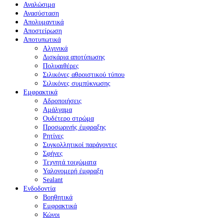
Αναλώσιμα
Ανασύσταση
Απολυμαντικά
Αποστείρωση
Αποτυπωτικά
Αλγινικά
Δισκάρια αποτύπωσης
Πολυαιθέρες
Σιλικόνες αθροιστικού τύπου
Σιλικόνες συμπύκνωσης
Εμφρακτικά
Αδροποιήσεις
Αμάλγαμα
Ουδέτερο στρώμα
Προσωρινής έμφραξης
Ρητίνες
Συγκολλητικοί παράγοντες
Σφήνες
Τεχνητά τοιχώματα
Υαλονομερή έμφραξη
Sealant
Ενδοδοντία
Βοηθητικά
Εμφρακτικά
Κώνοι