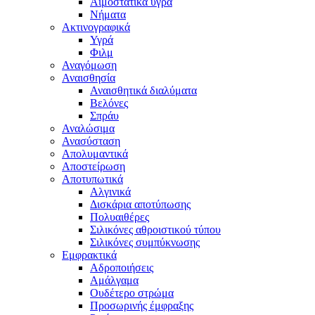
Αιμοστατικά υγρά
Νήματα
Ακτινογραφικά
Υγρά
Φιλμ
Αναγόμωση
Αναισθησία
Αναισθητικά διαλύματα
Βελόνες
Σπράυ
Αναλώσιμα
Ανασύσταση
Απολυμαντικά
Αποστείρωση
Αποτυπωτικά
Αλγινικά
Δισκάρια αποτύπωσης
Πολυαιθέρες
Σιλικόνες αθροιστικού τύπου
Σιλικόνες συμπύκνωσης
Εμφρακτικά
Αδροποιήσεις
Αμάλγαμα
Ουδέτερο στρώμα
Προσωρινής έμφραξης