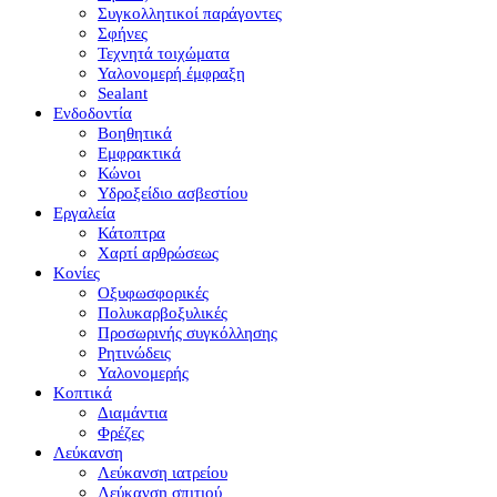
Συγκολλητικοί παράγοντες
Σφήνες
Τεχνητά τοιχώματα
Υαλονομερή έμφραξη
Sealant
Ενδοδοντία
Βοηθητικά
Εμφρακτικά
Κώνοι
Υδροξείδιο ασβεστίου
Εργαλεία
Κάτοπτρα
Χαρτί αρθρώσεως
Κονίες
Οξυφωσφορικές
Πολυκαρβοξυλικές
Προσωρινής συγκόλλησης
Ρητινώδεις
Υαλονομερής
Κοπτικά
Διαμάντια
Φρέζες
Λεύκανση
Λεύκανση ιατρείου
Λεύκανση σπιτιού