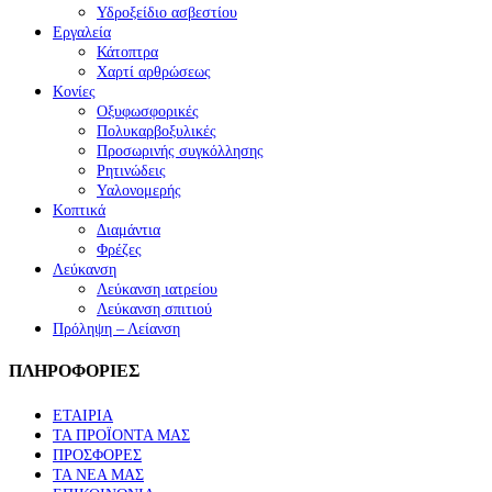
Υδροξείδιο ασβεστίου
Εργαλεία
Κάτοπτρα
Χαρτί αρθρώσεως
Κονίες
Οξυφωσφορικές
Πολυκαρβοξυλικές
Προσωρινής συγκόλλησης
Ρητινώδεις
Υαλονομερής
Κοπτικά
Διαμάντια
Φρέζες
Λεύκανση
Λεύκανση ιατρείου
Λεύκανση σπιτιού
Πρόληψη – Λείανση
ΠΛΗΡΟΦΟΡΙΕΣ
ΕΤΑΙΡΙΑ
ΤΑ ΠΡΟΪΟΝΤΑ ΜΑΣ
ΠΡΟΣΦΟΡΕΣ
ΤΑ ΝΕΑ ΜΑΣ