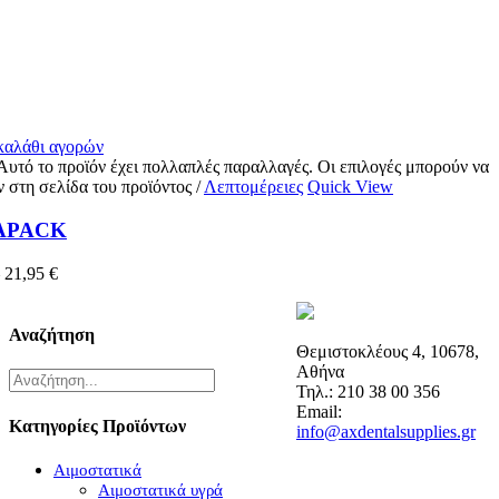
 καλάθι αγορών
Αυτό το προϊόν έχει πολλαπλές παραλλαγές. Οι επιλογές μπορούν να
ν στη σελίδα του προϊόντος
/
Λεπτομέρειες
Quick View
APACK
–
21,95
€
Αναζήτηση
Θεμιστοκλέους 4, 10678,
Αθήνα
Τηλ.: 210 38 00 356
Email:
Κατηγορίες Προϊόντων
info@axdentalsupplies.gr
Αιμοστατικά
Αιμοστατικά υγρά