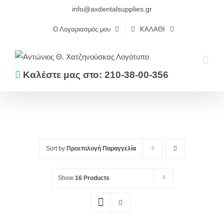
Skip
info@axdentalsupplies.gr
to
Ο Λογαριασμός μου
ΚΑΛΆΘΙ
content
Καλέστε μας στο: 210-38-00-356
Αρχική
3Μ ESPE
Sort by
Προεπιλογή Παραγγελία
Show
16 Products