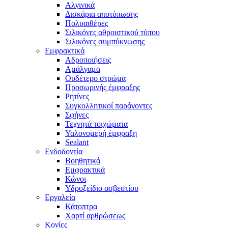
Αλγινικά
Δισκάρια αποτύπωσης
Πολυαιθέρες
Σιλικόνες αθροιστικού τύπου
Σιλικόνες συμπύκνωσης
Εμφρακτικά
Αδροποιήσεις
Αμάλγαμα
Ουδέτερο στρώμα
Προσωρινής έμφραξης
Ρητίνες
Συγκολλητικοί παράγοντες
Σφήνες
Τεχνητά τοιχώματα
Υαλονομερή έμφραξη
Sealant
Ενδοδοντία
Βοηθητικά
Εμφρακτικά
Κώνοι
Υδροξείδιο ασβεστίου
Εργαλεία
Κάτοπτρα
Χαρτί αρθρώσεως
Κονίες