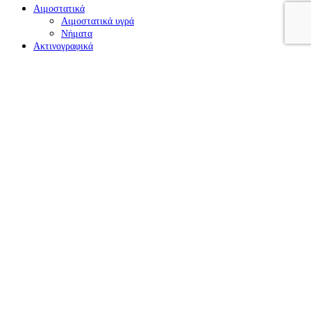
Αιμοστατικά
Αιμοστατικά υγρά
Νήματα
Ακτινογραφικά
Υγρά
Φιλμ
Αναγόμωση
Αναισθησία
Αναισθητικά διαλύματα
Βελόνες
Σπράυ
Αναλώσιμα
Ανασύσταση
Απολυμαντικά
Αποστείρωση
Αποτυπωτικά
Αλγινικά
Δισκάρια αποτύπωσης
Πολυαιθέρες
Σιλικόνες αθροιστικού τύπου
Σιλικόνες συμπύκνωσης
Εμφρακτικά
Αδροποιήσεις
Αμάλγαμα
Ουδέτερο στρώμα