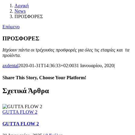
Αρχική
News
ΠΡΟΣΦΟΡΕΣ
Επόμενο
ΠΡΟΣΦΟΡΕΣ
Ισχύουν πάντα οι τρέχουσες προσφορές για όλες τις εταιρίες και τα
προϊόντα.
axdental
2020-01-31T14:36:33+02:00
31 Ιανουαρίου, 2020
|
Share This Story, Choose Your Platform!
Facebook
X
Reddit
LinkedIn
WhatsApp
Tumblr
Pinterest
Σχετικά Άρθρα
GUTTA FLOW 2
GUTTA FLOW 2