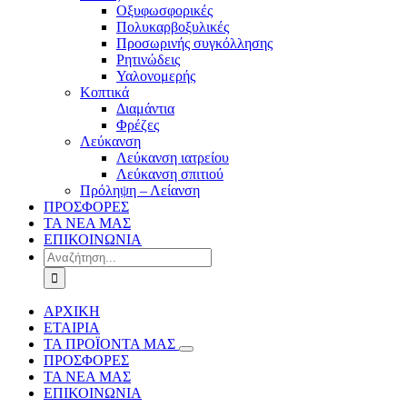
Οξυφωσφορικές
Πολυκαρβοξυλικές
Προσωρινής συγκόλλησης
Ρητινώδεις
Υαλονομερής
Κοπτικά
Διαμάντια
Φρέζες
Λεύκανση
Λεύκανση ιατρείου
Λεύκανση σπιτιού
Πρόληψη – Λείανση
ΠΡΟΣΦΟΡΕΣ
ΤΑ ΝΕΑ ΜΑΣ
ΕΠΙΚΟΙΝΩΝΙΑ
Αναζήτηση
...
ΑΡΧΙΚΗ
ΕΤΑΙΡΙΑ
ΤΑ ΠΡΟΪΟΝΤΑ ΜΑΣ
ΠΡΟΣΦΟΡΕΣ
ΤΑ ΝΕΑ ΜΑΣ
ΕΠΙΚΟΙΝΩΝΙΑ