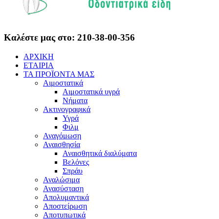
Καλέστε μας στο: 210-38-00-356
ΑΡΧΙΚΗ
ΕΤΑΙΡΙΑ
ΤΑ ΠΡΟΪΟΝΤΑ ΜΑΣ
Αιμοστατικά
Αιμοστατικά υγρά
Νήματα
Ακτινογραφικά
Υγρά
Φιλμ
Αναγόμωση
Αναισθησία
Αναισθητικά διαλύματα
Βελόνες
Σπράυ
Αναλώσιμα
Ανασύσταση
Απολυμαντικά
Αποστείρωση
Αποτυπωτικά