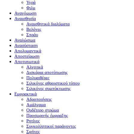
Υγρά
Φιλμ
Αναγόμωση
Αναισθησία
Αναισθητικά διαλύματα
Βελόνες
Σπράυ
Αναλώσιμα
Ανασύσταση
Απολυμαντικά
Αποστείρωση
Αποτυπωτικά
Αλγινικά
Δισκάρια αποτύπωσης
Πολυαιθέρες
Σιλικόνες αθροιστικού τύπου
Σιλικόνες συμπύκνωσης
Εμφρακτικά
Αδροποιήσεις
Αμάλγαμα
Ουδέτερο στρώμα
Προσωρινής έμφραξης
Ρητίνες
Συγκολλητικοί παράγοντες
Σφήνες