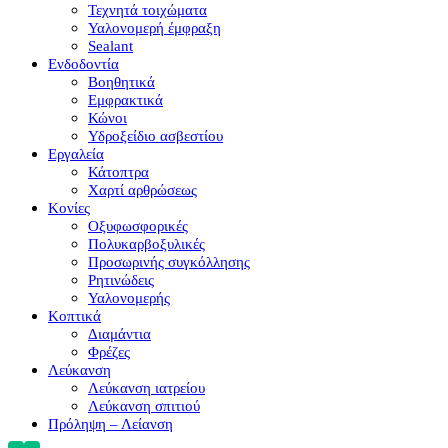
Τεχνητά τοιχώματα
Υαλονομερή έμφραξη
Sealant
Ενδοδοντία
Βοηθητικά
Εμφρακτικά
Κώνοι
Υδροξείδιο ασβεστίου
Εργαλεία
Κάτοπτρα
Χαρτί αρθρώσεως
Κονίες
Οξυφωσφορικές
Πολυκαρβοξυλικές
Προσωρινής συγκόλλησης
Ρητινώδεις
Υαλονομερής
Κοπτικά
Διαμάντια
Φρέζες
Λεύκανση
Λεύκανση ιατρείου
Λεύκανση σπιτιού
Πρόληψη – Λείανση