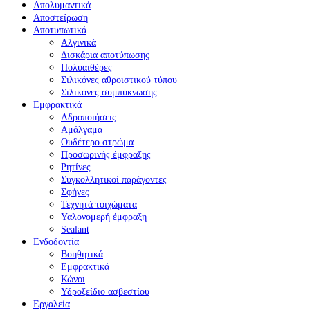
Απολυμαντικά
Αποστείρωση
Αποτυπωτικά
Αλγινικά
Δισκάρια αποτύπωσης
Πολυαιθέρες
Σιλικόνες αθροιστικού τύπου
Σιλικόνες συμπύκνωσης
Εμφρακτικά
Αδροποιήσεις
Αμάλγαμα
Ουδέτερο στρώμα
Προσωρινής έμφραξης
Ρητίνες
Συγκολλητικοί παράγοντες
Σφήνες
Τεχνητά τοιχώματα
Υαλονομερή έμφραξη
Sealant
Ενδοδοντία
Βοηθητικά
Εμφρακτικά
Κώνοι
Υδροξείδιο ασβεστίου
Εργαλεία