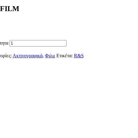
 FILM
τητα
ορίες:
Ακτινογραφικά
,
Φιλμ
Ετικέτα:
R&S