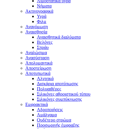
Αιμοστατικά υγρά
Νήματα
Ακτινογραφικά
Υγρά
Φιλμ
Αναγόμωση
Αναισθησία
Αναισθητικά διαλύματα
Βελόνες
Σπράυ
Αναλώσιμα
Ανασύσταση
Απολυμαντικά
Αποστείρωση
Αποτυπωτικά
Αλγινικά
Δισκάρια αποτύπωσης
Πολυαιθέρες
Σιλικόνες αθροιστικού τύπου
Σιλικόνες συμπύκνωσης
Εμφρακτικά
Αδροποιήσεις
Αμάλγαμα
Ουδέτερο στρώμα
Προσωρινής έμφραξης