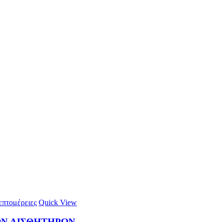
πτομέρειες
Quick View
Ν ΑΙΣΘΗΤΗΡΩΝ