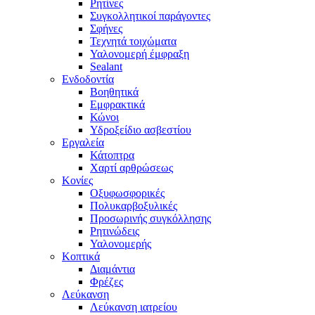
Ρητίνες
Συγκολλητικοί παράγοντες
Σφήνες
Τεχνητά τοιχώματα
Υαλονομερή έμφραξη
Sealant
Ενδοδοντία
Βοηθητικά
Εμφρακτικά
Κώνοι
Υδροξείδιο ασβεστίου
Εργαλεία
Κάτοπτρα
Χαρτί αρθρώσεως
Κονίες
Οξυφωσφορικές
Πολυκαρβοξυλικές
Προσωρινής συγκόλλησης
Ρητινώδεις
Υαλονομερής
Κοπτικά
Διαμάντια
Φρέζες
Λεύκανση
Λεύκανση ιατρείου