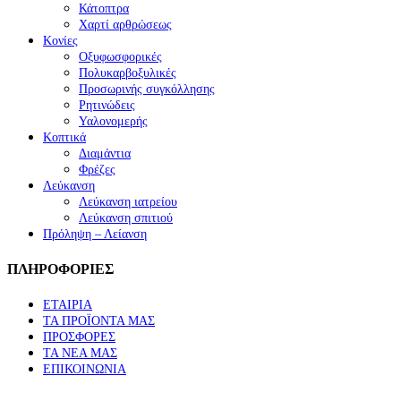
Κάτοπτρα
Χαρτί αρθρώσεως
Κονίες
Οξυφωσφορικές
Πολυκαρβοξυλικές
Προσωρινής συγκόλλησης
Ρητινώδεις
Υαλονομερής
Κοπτικά
Διαμάντια
Φρέζες
Λεύκανση
Λεύκανση ιατρείου
Λεύκανση σπιτιού
Πρόληψη – Λείανση
ΠΛΗΡΟΦΟΡΙΕΣ
ΕΤΑΙΡΙΑ
ΤΑ ΠΡΟΪΟΝΤΑ ΜΑΣ
ΠΡΟΣΦΟΡΕΣ
ΤΑ ΝΕΑ ΜΑΣ
ΕΠΙΚΟΙΝΩΝΙΑ