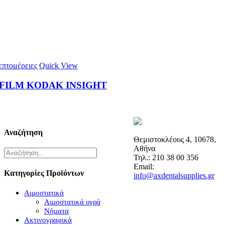
πτομέρειες
Quick View
FILM KODAK ΙNSIGHT
Αναζήτηση
Θεμιστοκλέους 4, 10678,
Αθήνα
Τηλ.: 210 38 00 356
Email:
Κατηγορίες Προϊόντων
info@axdentalsupplies.gr
Αιμοστατικά
Αιμοστατικά υγρά
Νήματα
Ακτινογραφικά